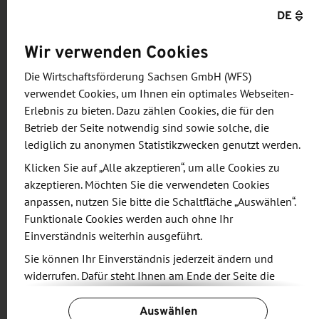
Veranstalter
DE
TU Dresden, Dezernat 8, Studium und Weiterbildung
Wir verwenden Cookies
Kosten für die Teilnahme
Die Wirtschaftsförderung Sachsen GmbH (WFS)
Standard-Paket: 990 EUR; Premium-Paket: 1.490 EUR
verwendet Cookies, um Ihnen ein optimales Webseiten-
Erlebnis zu bieten. Dazu zählen Cookies, die für den
Betrieb der Seite notwendig sind sowie solche, die
lediglich zu anonymen Statistikzwecken genutzt werden.
Klicken Sie auf „Alle akzeptieren“, um alle Cookies zu
Informationen und Zielsetzung
akzeptieren. Möchten Sie die verwendeten Cookies
anpassen, nutzen Sie bitte die Schaltfläche „Auswählen“.
Suchen Sie Studierende und Absolventen der
Funktionale Cookies werden auch ohne Ihr
Einverständnis weiterhin ausgeführt.
Natur- und Ingenieurwissenschaften? Stellen Sie
Ihr Unternehmen und Ihre Einstiegschancen auf
Sie können Ihr Einverständnis jederzeit ändern und
widerrufen. Dafür steht Ihnen am Ende der Seite die
dem Karriereevent „Branchentreff Maschinen- und
Schaltfläche „Cookie-Einstellungen ändern“ zur
Anlagenbau“ an der TU Dresden vor. Beim
Auswählen
Verfügung.
Branchentreff begeistern Sie junge Menschen in