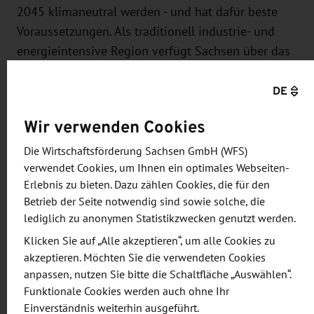
2045 klimaneutral werden - und hat dafür beste
Voraussetzungen. Als traditionell industrie- und
energieintensive Region verfügt Sachsen über das
notwendige Know-how und qualifizierte
DE
Arbeitskräfte. Gleichzeitig ist die Region ein
Innovationsmotor und gehört zu den europäischen
Wir verwenden Cookies
Spitzenreitern in Forschung und Entwicklung.
Die Wirtschaftsförderung Sachsen GmbH (WFS)
Informieren Sie sich über eine der dynamischsten
verwendet Cookies, um Ihnen ein optimales Webseiten-
Regionen in Deutschland auf einer der wichtigsten
Erlebnis zu bieten. Dazu zählen Cookies, die für den
Betrieb der Seite notwendig sind sowie solche, die
Veranstaltungen in Europa zum Thema Zero Carbon
lediglich zu anonymen Statistikzwecken genutzt werden.
Economy - der London Climate Technology Show.
Klicken Sie auf „Alle akzeptieren“, um alle Cookies zu
Vertreter der Wirtschaftsförderung Sachsen GmbH
akzeptieren. Möchten Sie die verwendeten Cookies
(WFS) werden für Sie da sein.
anpassen, nutzen Sie bitte die Schaltfläche „Auswählen“.
Funktionale Cookies werden auch ohne Ihr
Die WFS ist Dienstleister für Unternehmen aus
Einverständnis weiterhin ausgeführt.