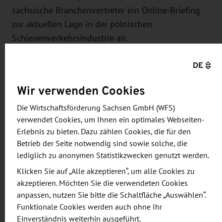
sächsische Branchenvertreter ein Online-Briefing
zur aktuellen Lage in der polnischen
Schienenverkehrsindustrie an.
Im zweistündigen Online-Format erhalten Sie von
DE
den Marktexperten der AHK Polen Informationen
Wir verwenden Cookies
über:
Die Wirtschaftsförderung Sachsen GmbH (WFS)
die aktuelle wirtschaftspolitische Situation in
verwendet Cookies, um Ihnen ein optimales Webseiten-
Polen,
Erlebnis zu bieten. Dazu zählen Cookies, die für den
Betrieb der Seite notwendig sind sowie solche, die
die Struktur der polnischen Bahnindustrie,
lediglich zu anonymen Statistikzwecken genutzt werden.
Markteilnehmer, relevante Projekte und
Klicken Sie auf „Alle akzeptieren“, um alle Cookies zu
Wachstumsperspektiven,
akzeptieren. Möchten Sie die verwendeten Cookies
die Geschäftspotenziale im Bereich Absatz und
anpassen, nutzen Sie bitte die Schaltfläche „Auswählen“.
Beschaffung,
Funktionale Cookies werden auch ohne Ihr
Kooperationsmöglichkeiten
Einverständnis weiterhin ausgeführt.