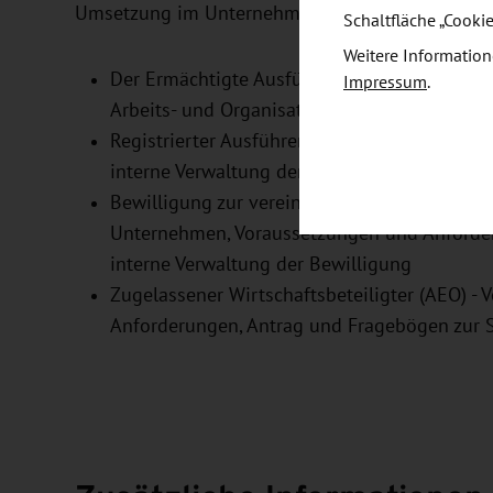
Umsetzung im Unternehmen vor.
Schaltfläche „Cooki
Weitere Information
Der Ermächtigte Ausführer - Vorteile für da
Impressum
.
Arbeits- und Organisationsanweisung, intern
Registrierter Ausführer (REX) - Vorteile für
interne Verwaltung der Bewilligung
Bewilligung zur vereinfachten Zollanmeldung 
Unternehmen, Voraussetzungen und Anforder
interne Verwaltung der Bewilligung
Zugelassener Wirtschaftsbeteiligter (AEO) -
Anforderungen, Antrag und Fragebögen zur S