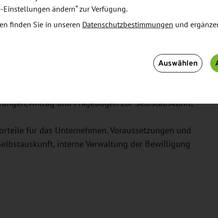
e-Einstellungen ändern“ zur Verfügung.
en finden Sie in unseren
Datenschutzbestimmungen
und ergänze
s Unternehmen, Anwendbarkeit, Antragsverfahren,
e Verwaltung der Bewilligung
 das Unternehmen, Anwendbarkeit, Antragsverfahren,
Auswählen
(ehem. zugelassener Ausführer) - Vorteile für das
ungen, Antrag und Fragebögen zur Selbstauskunft,
 Vorteile für das Unternehmen, Voraussetzungen und
elbstauskunft, interne Verwaltung der Bewilligung