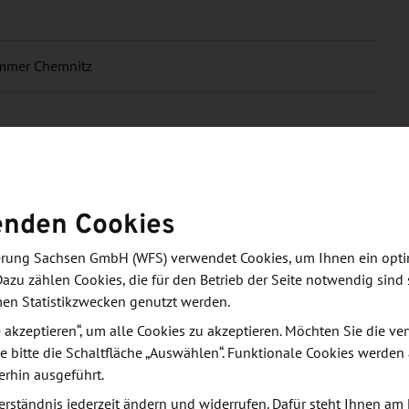
ammer Chemnitz
enden Cookies
derung Sachsen GmbH (WFS) verwendet Cookies, um Ihnen ein opt
zung
Dazu zählen Cookies, die für den Betrieb der Seite notwendig sind 
men Statistikzwecken genutzt werden.
le akzeptieren“, um alle Cookies zu akzeptieren. Möchten Sie die 
sfuhr erleichtern und bieten eine Vielzahl an
e bitte die Schaltfläche „Auswählen“. Funktionale Cookies werden
e die Grundlagen der unterschiedlichen
erhin ausgeführt.
Es bereitet Sie auf die Antragstellung und
erständnis jederzeit ändern und widerrufen. Dafür steht Ihnen am 