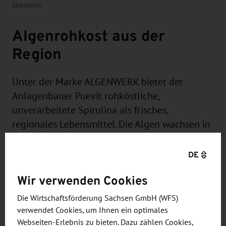
Startseite
Algenrohkost aus der
Region
Unter der Marke ALGENWERK bietet der
Anlagenbauer Puevit rohköstliche,
unverarbeitete Spirulina als frisches,
regionales Lebensmittel. Die Algen wachsen in
den eigenentwickelten Anlagen und werden
direkt und ohne weitere Verarbeitungsschritte
DE
geerntet und frisch abgefüllt.
Wir verwenden Cookies
Die Wirtschaftsförderung Sachsen GmbH (WFS)
verwendet Cookies, um Ihnen ein optimales
Webseiten-Erlebnis zu bieten. Dazu zählen Cookies,