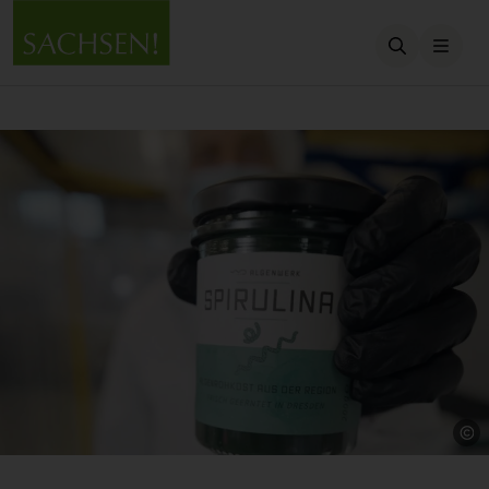
Suche öffn
Que