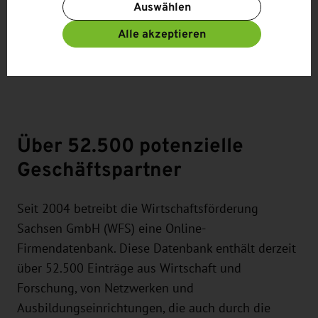
Auswählen
Schaltfläche „Cookie-Einstellungen ändern“ zur
Verfügung.
Alle akzeptieren
Weitere Informationen finden Sie in unseren
Datenschutzbestimmungen
und ergänzend in
unserem
Impressum
.
Über 52.500 potenzielle
Geschäftspartner
Seit 2004 betreibt die Wirtschaftsförderung
Sachsen GmbH (WFS) eine Online-
Firmendatenbank. Diese Datenbank enthält derzeit
über 52.500 Einträge aus Wirtschaft und
Forschung, von Netzwerken und
Ausbildungseinrichtungen, die auch durch die