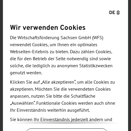
Partner organisieren und betreuen - teilweise mit
finanzieller Förderung durch den Freistaat Sachsen
DE
bzw. das Bundeswirtschaftsministerium - zahlreiche
Wir verwenden Cookies
Veranstaltungen im In- und Ausland für sächsische
Unternehmen zur Absatzförderung und
Die Wirtschaftsförderung Sachsen GmbH (WFS)
Kooperationsanbahnung.
verwendet Cookies, um Ihnen ein optimales
Webseiten-Erlebnis zu bieten. Dazu zählen Cookies,
die für den Betrieb der Seite notwendig sind sowie
Informieren Sie sich in unserem Kalender!
solche, die lediglich zu anonymen Statistikzwecken
genutzt werden.
Klicken Sie auf „Alle akzeptieren“, um alle Cookies zu
akzeptieren. Möchten Sie die verwendeten Cookies
anpassen, nutzen Sie bitte die Schaltfläche
„Auswählen“. Funktionale Cookies werden auch ohne
Ihr Einverständnis weiterhin ausgeführt.
Sie können Ihr Einverständnis jederzeit ändern und
widerrufen. Dafür steht Ihnen am Ende der Seite die