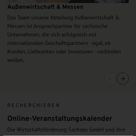
Außenwirtschaft & Messen
Das Team unserer Abteilung Außenwirtschaft &
Messen ist Ansprechpartner für sächsische
Unternehmen, die sich erfolgreich mit
internationalen Geschäftspartnern - egal, ob
Kunden, Lieferanten oder Investoren - verbinden
wollen.
RECHERCHIEREN
Online-Veranstaltungskalender
Die Wirtschaftsförderung Sachsen GmbH und ihre