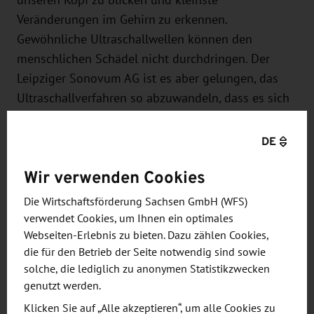
Veränderungen im Gehirn zu erkennen.
Gewöhnliche Ultraschallwellen können den
menschlichen Schädel nicht durchdringen. Der
Leipziger Sonovum AG ist es aber gelungen, das
Ultraschallverfahren so abzuwandeln, dass es sich
zur nicht-invasiven Überwachung von Hirngewebe
in Echtzeit nutzen lässt. Mit der selbst entwickelten
DE
Akustocerebrografie (ACG) können bisher
Wir verwenden Cookies
unsichtbare Vorgänge im Hirn schneller erkannt
werden als mit traditionellen Methoden, etwa beim
Die Wirtschaftsförderung Sachsen GmbH (WFS)
Schlaganfall, wo jede Minute zählt. Das
verwendet Cookies, um Ihnen ein optimales
Messsystem besteht aus dem Stirnband mit Sender
Webseiten-Erlebnis zu bieten. Dazu zählen Cookies,
die für den Betrieb der Seite notwendig sind sowie
und Empfänger für die akustische Messung sowie
solche, die lediglich zu anonymen Statistikzwecken
einem Monitoring-Gerät, das die Daten mithilfe
genutzt werden.
mathematischer Modelle auswertet und grafisch
Klicken Sie auf „Alle akzeptieren“, um alle Cookies zu
darstellt.