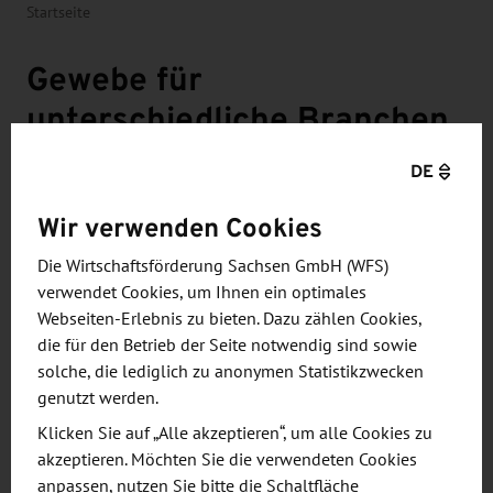
Startseite
Gewebe für
unterschiedliche Branchen
DE
Die Filztuchfabrik Rodewisch ist ein
eigenständiges mittelständiges Unternehmen,
Wir verwenden Cookies
dass heute weltweit agiert. Zu ihren Produkten
Die Wirtschaftsförderung Sachsen GmbH (WFS)
gehören u. a. Filtersiebe und Transportbänder
verwendet Cookies, um Ihnen ein optimales
für Industrie- und Umwelttechnik.
Webseiten-Erlebnis zu bieten. Dazu zählen Cookies,
die für den Betrieb der Seite notwendig sind sowie
solche, die lediglich zu anonymen Statistikzwecken
genutzt werden.
Klicken Sie auf „Alle akzeptieren“, um alle Cookies zu
akzeptieren. Möchten Sie die verwendeten Cookies
Die gewebten Siebe und Spiralsiebe kommen für
anpassen, nutzen Sie bitte die Schaltfläche