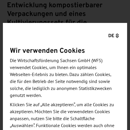
Entwicklung kompostierbarer
Verpackungen und eines
Kultivierungssets für die
Mikrogemüse-Kultivierung auf der
DE
Basis von Luzerne
Wir verwenden Cookies
Im Projekt MicroGrow geht es um die Substitution
von Einwegverpackungen aus Kunststoff durch
Die Wirtschaftsförderung Sachsen GmbH (WFS)
Upcycling faserhaltiger Reststoffe in regionalen
verwendet Cookies, um Ihnen ein optimales
Stoffkreisläufen.
Webseiten-Erlebnis zu bieten. Dazu zählen Cookies,
die für den Betrieb der Seite notwendig sind sowie
solche, die lediglich zu anonymen Statistikzwecken
Entwicklung kunststofffreier Verpackungen auf
genutzt werden.
Basis landwirtschaftlicher Reststoffe, z. B.
Klicken Sie auf „Alle akzeptieren“, um alle Cookies zu
Erbsen- und Bohnenstroh, Getreidestroh,
akzeptieren. Möchten Sie die verwendeten Cookies
Pilzreststoffe, Luzernenheu
anpassen, nutzen Sie bitte die Schaltfläche
Entwicklung von flexiblen niederschwelligen
„Auswählen“. Funktionale Cookies werden auch ohne