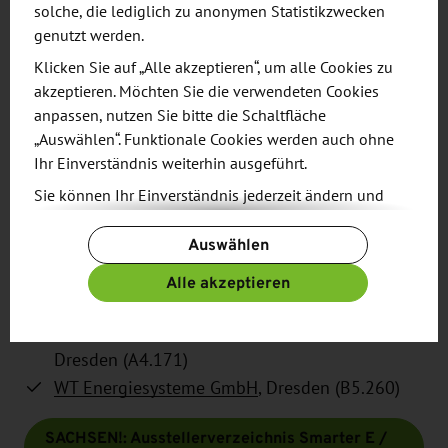
solche, die lediglich zu anonymen Statistikzwecken
Mercedes-Benz Energy GmbH
, Großröhrsdorf
genutzt werden.
(C2.310)
Klicken Sie auf „Alle akzeptieren“, um alle Cookies zu
OPES Solar Mobility GmbH
, Zwenkau (A1.409)
akzeptieren. Möchten Sie die verwendeten Cookies
Ritz Instrument Transformers GmbH
, Ottendorf-
anpassen, nutzen Sie bitte die Schaltfläche
Okrilla (B5.150)
„Auswählen“. Funktionale Cookies werden auch ohne
SENEC GmbH
, Leipzig (B1.310)
Ihr Einverständnis weiterhin ausgeführt.
skejlo
, Dresden (A3.650)
Sie können Ihr Einverständnis jederzeit ändern und
SOLARWATT GmbH
, Dresden (C5.640)
widerrufen. Dafür steht Ihnen am Ende der Seite die
Auswählen
Schaltfläche „Cookie-Einstellungen ändern“ zur
Sunmaxx PVT GmbH
, Ottendorf-Okrilla (A1.554)
Verfügung.
uesa GmbH
, Uebigau-Wahrenbrück (B5.137)
Alle akzeptieren
Weitere Informationen finden Sie in unseren
VON ARDENNE GmbH
, Dresden (A2.420)
Datenschutzbestimmungen
und ergänzend in
VSB Neue Energien Deutschland GmbH
,
unserem
Impressum
.
Dresden (A4.171)
WT Energiesysteme GmbH
, Dresden (B5.260)
SACHSEN!: Ausstellerverzeichnis Smarter E /