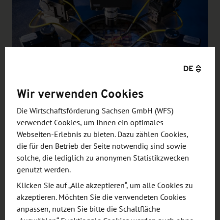
DE
Quelle
Forschung an komplexen elektronischen
Wir verwenden Cookies
Systemen
Die Wirtschaftsförderung Sachsen GmbH (WFS)
Die Wissenschaftler am Institutsteil Entwicklung
verwendet Cookies, um Ihnen ein optimales
Webseiten-Erlebnis zu bieten. Dazu zählen Cookies,
Adaptiver Systeme EAS des Fraunhofer IIS in
die für den Betrieb der Seite notwendig sind sowie
Dresden arbeiten an Schlüsseltechnologien für die
solche, die lediglich zu anonymen Statistikzwecken
vernetzte Welt von morgen. Schwerpunkte hierbei
genutzt werden.
sind der Entwurf komplexer elektronischer
Klicken Sie auf „Alle akzeptieren“, um alle Cookies zu
Systeme sowie praxiserprobte KI-Anwendungen für
akzeptieren. Möchten Sie die verwendeten Cookies
Unternehmen.
anpassen, nutzen Sie bitte die Schaltfläche