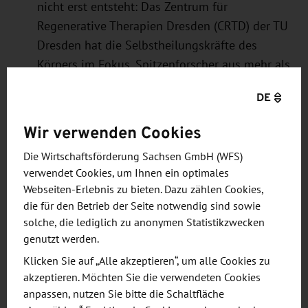
nicht erst entsteht: Das Zentrum für
Regenerative Therapien Dresden (CRTD) der TU
Dresden hat die Selbstheilungskräfte des
Körpers im Fokus. Spitzenforscher aus mehr als
30 Ländern ergründen hier die Prinzipien der
DE
Zell- und Geweberegeneration. Ihre
Forschungen konzentrieren sich auf
Wir verwenden Cookies
Hämatologie und Immunologie, Diabetes,
Die Wirtschaftsförderung Sachsen GmbH (WFS)
neurodegenerative Erkrankungen und
verwendet Cookies, um Ihnen ein optimales
Knochenregeneration. Sie wollen neuartige
Webseiten-Erlebnis zu bieten. Dazu zählen Cookies,
regenerative Therapien für bisher unheilbare
die für den Betrieb der Seite notwendig sind sowie
Krankheiten wie Alzheimer, Parkinson oder
solche, die lediglich zu anonymen Statistikzwecken
Leukämie entwickeln. Das CRTD verknüpft
genutzt werden.
Labor und Klinik, vernetzt Wissenschaftler mit
Klicken Sie auf „Alle akzeptieren“, um alle Cookies zu
Ärzten. Um die Vorgänge in den Zellen und im
akzeptieren. Möchten Sie die verwendeten Cookies
anpassen, nutzen Sie bitte die Schaltfläche
Gewebe besser zu verstehen, arbeiten die