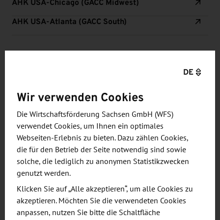
AHK USA-Chicago (GACC Midwest)
AHK USA-Atlanta (GACC South)
DE
VERANSTALTUNGEN
Wir verwenden Cookies
InnoTrans 2026 - Gemeinschaftsstand
Die Wirtschaftsförderung Sachsen GmbH (WFS)
SACHSEN!
verwendet Cookies, um Ihnen ein optimales
22. - 25. September 2026
Webseiten-Erlebnis zu bieten. Dazu zählen Cookies,
Wirtschaftsförderung Sachsen
die für den Betrieb der Seite notwendig sind sowie
solche, die lediglich zu anonymen Statistikzwecken
genutzt werden.
Klicken Sie auf „Alle akzeptieren“, um alle Cookies zu
akzeptieren. Möchten Sie die verwendeten Cookies
anpassen, nutzen Sie bitte die Schaltfläche
Alle Veranstaltungen