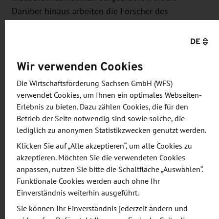
Darüber hinaus arbeiten die Forscher des
Fraunhofer IWS und der TU Dresden mit Hochdruck
an weiteren Forschungsprojekten und in
DE
Industriekooperationen, denn der internationale
Wir verwenden Cookies
Wettbewerb um die besten Produktlösungen ist
hoch. Prof. Eckhard Beyer, geschäftsführender
Die Wirtschaftsförderung Sachsen GmbH (WFS)
Institutsleiter des Fraunhofer IWS und Professor für
verwendet Cookies, um Ihnen ein optimales Webseiten-
Laser- und Oberflächentechnik an der TU Dresden,
Erlebnis zu bieten. Dazu zählen Cookies, die für den
Betrieb der Seite notwendig sind sowie solche, die
sagt zur Bedeutung der Forschungsarbeiten zur
lediglich zu anonymen Statistikzwecken genutzt werden.
additiven Fertigung in Dresden: »Am Zentrum für
Klicken Sie auf „Alle akzeptieren“, um alle Cookies zu
Additive Fertigung Dresden werden die
akzeptieren. Möchten Sie die verwendeten Cookies
Fertigungstechnologien von Morgen entwickelt.
anpassen, nutzen Sie bitte die Schaltfläche „Auswählen“.
Unser oberstes Ziel ist es, industrietaugliche
Funktionale Cookies werden auch ohne Ihr
Lösungen zu entwickeln und damit die
Einverständnis weiterhin ausgeführt.
Innovationskraft unserer Partner in der Wirtschaft
Sie können Ihr Einverständnis jederzeit ändern und
zu stärken«.