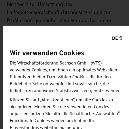
Mehrwert zur Umsetzung des
Lieferkettensorgfaltspflichtengesetzes und zur
Profilierung gegenüber dem Verbraucher bieten.
„Herzlichen Glückwunsch an die drei
DE
Preisträgerinnen des Nachwuchsforums, die mit
Wir verwenden Cookies
ihren innovativen Arbeiten die Jury überzeugt
haben und beim 6. Mitteldeutschen
Die Wirtschaftsförderung Sachsen GmbH (WFS)
Ernährungsgipfel mit den Teilnehmern über ihre
verwendet Cookies, um Ihnen ein optimales Webseiten-
Ergebnisse und zukünftige Themen ins Gespräch
Erlebnis zu bieten. Dazu zählen Cookies, die für den
kommen konnten. Mit dem Nachwuchsforum
Betrieb der Seite notwendig sind sowie solche, die
lediglich zu anonymen Statistikzwecken genutzt werden.
sollen vor allem kleine und mittelständische
Unternehmen bei den stark herausfordernden
Klicken Sie auf „Alle akzeptieren“, um alle Cookies zu
akzeptieren. Möchten Sie die verwendeten Cookies
Themen Fachkräftesicherung und
anpassen, nutzen Sie bitte die Schaltfläche „Auswählen“.
Innovationsmanagement ganz konkret unterstützt
Funktionale Cookies werden auch ohne Ihr
werden. Schließlich ist die Ernährungsindustrie in
Einverständnis weiterhin ausgeführt.