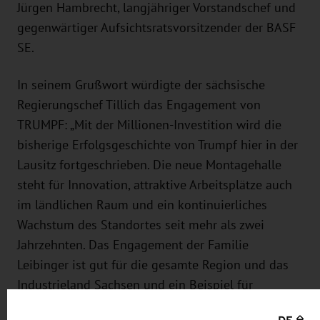
Jürgen Hambrecht, langjähriger Vorstandschef und
gegenwärtiger Aufsichtsratsvorsitzender der BASF
SE.
In seinem Grußwort würdigte der sächsische
Regierungschef Tillich das Engagement von
TRUMPF: „Mit der Millionen-Investition wird die
bisherige Erfolgsgeschichte von Trumpf hier in der
Lausitz fortgeschrieben. Die neue Montagehalle
steht für Innovation, attraktive Arbeitsplätze auch
im ländlichen Raum und ein kontinuierliches
Wachstum des Standortes seit mehr als zwei
Jahrzehnten. Das Engagement der Familie
Leibinger ist gut für die gesamte Region und das
Industrieland Sachsen und ein Beispiel für
verantwortungsvolles Unternehmertum, das