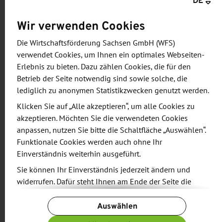
DE
Deutschland so erfolgreich macht.“
Wir verwenden Cookies
Ein wichtiger Zukunftsmarkt für TRUMPF seien die
USA, so TRUMPF-Chefin Nicola Leibinger-
Die Wirtschaftsförderung Sachsen GmbH (WFS)
verwendet Cookies, um Ihnen ein optimales Webseiten-
Kammüller in ihrer Rede: „Wir setzen dort auf
Erlebnis zu bieten. Dazu zählen Cookies, die für den
Automatisierungsprojekte, mit denen wir die
Betrieb der Seite notwendig sind sowie solche, die
großen industriellen Kunden gewinnen wollen –
lediglich zu anonymen Statistikzwecken genutzt werden.
ungeachtet der aktuellen
Klicken Sie auf „Alle akzeptieren“, um alle Cookies zu
Meinungsverschiedenheiten zum Thema Freihandel
akzeptieren. Möchten Sie die verwendeten Cookies
oder Strafzölle für deutsche Unternehmen. Der
anpassen, nutzen Sie bitte die Schaltfläche „Auswählen“.
Ausbau des Standorts Neukirch wird deshalb
Funktionale Cookies werden auch ohne Ihr
weitergehen“, stellte sie in Aussicht. Der jetzt fertig
Einverständnis weiterhin ausgeführt.
gestellte Hallenbau sei nur der erste Teil eines
Sie können Ihr Einverständnis jederzeit ändern und
Masterplans für Neukirch, der in den nächsten
widerrufen. Dafür steht Ihnen am Ende der Seite die
Schaltfläche „Cookie-Einstellungen ändern“ zur
Jahren umgesetzt werde.
Auswählen
Verfügung.
Die Geschäftsführer der TRUMPF Sachsen GmbH,
Weitere Informationen finden Sie in unseren