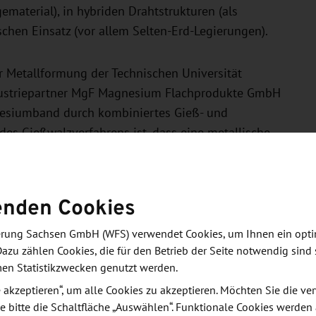
ematerial), in hybriden Drahtstrukturen (als
chen Einsatz (vor allem Selten-Erd-Legierungen).
ür Metallformung der Technischen Universität
ustriepartner MgF Magnesium Flachprodukte GmbH
nesiumband durch kombiniertes Gieß- und
es Gießwalzverfahrens ist, dass eine metallische
n Walzen vergossen wird und so während des
t. Die neue Herstellungsroute verbessert durch die
Produktivität und Wirtschaftlichkeit. Andererseits
enden Cookies
Erstarrung in Verbindung mit einer partiellen
 mechanischen Eigenschaften und die Qualität der
derung Sachsen GmbH (WFS) verwendet Cookies, um Ihnen ein opt
 eine Anwendung bei Magnesiumdraht weiterentwickelt
Dazu zählen Cookies, die für den Betrieb der Seite notwendig sind 
men Statistikzwecken genutzt werden.
l gesenkt werden, ohne dass die Qualität
hen Strangpressprozess punktet das Gießwalzen
le akzeptieren“, um alle Cookies zu akzeptieren. Möchten Sie die 
e bitte die Schaltfläche „Auswählen“. Funktionale Cookies werden
, was die wirtschaftliche Ausbringung von