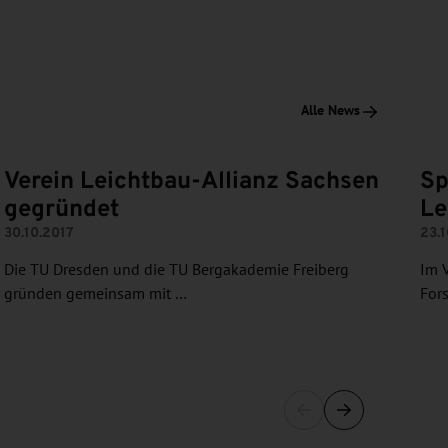
Alle News
Verein Leichtbau-Allianz Sachsen
Sp
gegründet
Le
30.10.2017
23.1
Die TU Dresden und die TU Bergakademie Freiberg
Im 
gründen gemeinsam mit …
For