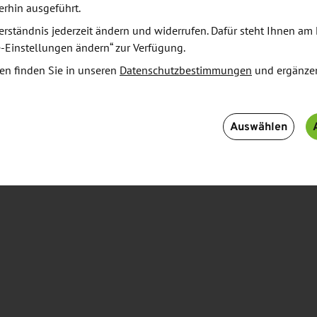
erhin ausgeführt.
erständnis jederzeit ändern und widerrufen. Dafür steht Ihnen am 
e-Einstellungen ändern“ zur Verfügung.
 metallverarbeitenden Industrie werden in den
en finden Sie in unseren
Datenschutzbestimmungen
und ergänze
n auf dem Gebiet der Metallformung gesucht. Die
 die bereits während des Studiums die Theorie an
anwenden. In Lehre und Forschung werden moderne
Auswählen
genutzt, Fertigungsprozesse gesteuert und
eine große Rolle. Die Studierenden bekommen ein
telt.