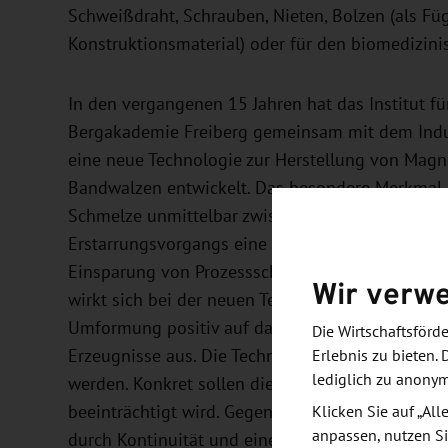
Schweißdraht, Schrauben, Nieten, Bolzen (als Füg
Konstruktionsmaterial) oder für den biomedizinis
In den vergangenen 15 Jahren hat das Institut f
Bergakademie Freiberg gemeinsam mit dem Ind
eine neue Technologie zur Herstellung von Mag
Bandwalzen entwickelt. Das besondere Merkmal d
Schmelze unmittelbar zwischen zwei rotierende
Erstarrungsvorgangs eine erste Umformung erfähr
Einsparung von Prozessschritten und Energie die 
Wir verw
wirkt sich bei der neuen Technologie die rasche 
Umformung positiv auf das Umformvermögen, die
Die Wirtschaftsför
Erzeugnisse aus. Die Technologie soll jetzt für
Erlebnis zu bieten. 
lediglich zu anony
werden. Konkret sollen die Kosten um drei Vierte
beeinträchtigt wird. Gegenüber dem herkömmlic
Klicken Sie auf „Al
anpassen, nutzen Si
durch Kontinuität und eine hohe Geschwindigkeit