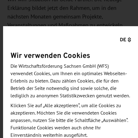
Erklärung bildet jetzt den Rahmen, um in den
nächsten Monaten gemeinsam Projekte,
Veranstaltungen und Maßnahmen zu entwickeln.
Genannt seien Geschäftsanbahnungsreisen,
DE
gegenseitige Messebesuche und
länderübergreifende Workshops zu aktuellen
Wir verwenden Cookies
gemeinsamen Technologiethemen.“
Die Wirtschaftsförderung Sachsen GmbH (WFS)
verwendet Cookies, um Ihnen ein optimales Webseiten-
Hintergrundinformationen:
Erlebnis zu bieten. Dazu zählen Cookies, die für den
Betrieb der Seite notwendig sind sowie solche, die
Die polnische Investitions- und Handelsagentur
lediglich zu anonymen Statistikzwecken genutzt werden.
PAIH kümmert sich darum, ausländische
Klicken Sie auf „Alle akzeptieren“, um alle Cookies zu
Direktinvestitionen für Polen einzuwerben, die
akzeptieren. Möchten Sie die verwendeten Cookies
Internationalisierung von polnischen Unternehmen
anpassen, nutzen Sie bitte die Schaltfläche „Auswählen“.
im Ausland zu unterstützen und die polnische
Funktionale Cookies werden auch ohne Ihr
Wirtschaft weltweit zu fördern. Zu diesem Zweck
Einverständnis weiterhin ausgeführt.