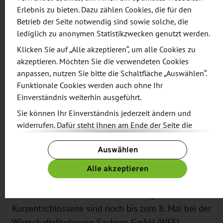
Hier können sie sich mit der Birke Leuchten GmbH,
Erlebnis zu bieten. Dazu zählen Cookies, die für den
einem exportaktiven Spezialisten für
Betrieb der Seite notwendig sind sowie solche, die
Sonderleuchten und Metallbaukonstruktionen aus
lediglich zu anonymen Statistikzwecken genutzt werden.
Pegau, über die Chancen des Auslandsgeschäfts
Klicken Sie auf „Alle akzeptieren“, um alle Cookies zu
austauschen.
akzeptieren. Möchten Sie die verwendeten Cookies
anpassen, nutzen Sie bitte die Schaltfläche „Auswählen“.
Zum Abschluss der Veranstaltungsreihe begrüßt
Funktionale Cookies werden auch ohne Ihr
die IOSax exportinteressierte Unternehmen am 11.
Einverständnis weiterhin ausgeführt.
Mai 2017 von 17 bis 20 Uhr bei der Schaaf
Sie können Ihr Einverständnis jederzeit ändern und
Yachtbau GmbH & Co. KG in Dresden. Der
widerrufen. Dafür steht Ihnen am Ende der Seite die
Schaltfläche „Cookie-Einstellungen ändern“ zur
Gastgeber wird von seinen persönlichen Gründen
Auswählen
Verfügung.
für die Internationalisierung des Unternehmens
Weitere Informationen finden Sie in unseren
und von der Umsetzung seiner Pläne berichten.
Alle akzeptieren
Datenschutzbestimmungen
und ergänzend in unserem
Neben Vorträgen findet ein geführter Rundgang
Impressum
.
durch die Werft statt. Die Anmeldung für
Kurzentschlossene sind noch bis zum 8. Mai bei der
Wirtschaftsförderung Sachsen GmbH (WFS)