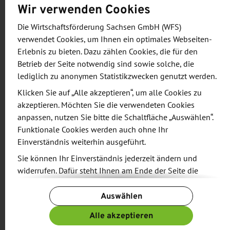
Schwerpunkte der Geschäftsanbahnungsreise
Wir verwenden Cookies
Zu den Highlights der Geschäftsanbahnungsreise
Die Wirtschaftsförderung Sachsen GmbH (WFS)
zählten exklusive Fachgespräche und Pitch
verwendet Cookies, um Ihnen ein optimales Webseiten-
Sessions bei der italienischen Staatsbahn - Ferrovie
Erlebnis zu bieten. Dazu zählen Cookies, die für den
dello Stato Italiane, ALSTOM Services Italia, Hitachi
Betrieb der Seite notwendig sind sowie solche, die
Rail Italy sowie dem Innovationscluster DITECFER.
lediglich zu anonymen Statistikzwecken genutzt werden.
Betriebsbesichtigungen, etwa im nationalen
Klicken Sie auf „Alle akzeptieren“, um alle Cookies zu
Leitstand von RFI, bei ALSTOM und in der
akzeptieren. Möchten Sie die verwendeten Cookies
anpassen, nutzen Sie bitte die Schaltfläche „Auswählen“.
Wartungswerkstatt von Trenitalia, ermöglichten
Funktionale Cookies werden auch ohne Ihr
praxisnahe Einblicke in aktuelle Technologien und
Einverständnis weiterhin ausgeführt.
Investitionsprojekte. Zahlreiche Networking-Events,
Sie können Ihr Einverständnis jederzeit ändern und
darunter ein Empfang in der Deutschen Botschaft
widerrufen. Dafür steht Ihnen am Ende der Seite die
und ein Austausch mit regionalen
Schaltfläche „Cookie-Einstellungen ändern“ zur
Wirtschaftsverbänden, förderten den direkten
Auswählen
Verfügung.
Dialog mit Entscheidungsträgern und potenziellen
Weitere Informationen finden Sie in unseren
Alle akzeptieren
Partnern.
Datenschutzbestimmungen
und ergänzend in unserem