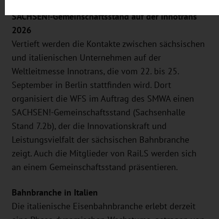
Impressum
.
SACHSEN!-Gemeinschaftsstand auf der Innotrans
2026
Vertieft werden die Kontakte zwischen sächsischen
und italienischen Unternehmen auf der
Weltleitmesse Innotrans, die vom 22. bis 25.
September in Berlin stattfinden wird. Dort
organisiert die WFS im Auftrag des SMWA einen
SACHSEN!-Gemeinschaftsstand (Sachsenhalle
Stand 7.2b), der die Innovationskraft und
Leistungsvielfalt der sächsischen Bahnbranche
zeigt. Auch die Mitglieder von Rail.S werden sich
an einem Gemeinschaftsstand präsentieren.
Bahnbranche in Italien
Die italienische Eisenbahnbranche erlebt derzeit