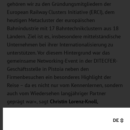
gehören wir zu den Gründungsmitgliedern der
European Railway Clusters Initiative (ERCI), dem
heutigen Metacluster der europäischen
Bahnindustrie mit 17 Bahntechnikclustern aus 18
Ländern. Ziel ist es, insbesondere mittelständische
Unternehmen bei ihrer Internationalisierung zu
unterstützen. Vor diesem Hintergrund war das
gemeinsame Networking-Event in der DITECFER-
Geschäftsstelle in Pistoia neben den
Firmenbesuchen ein besonderes Highlight der
Reise – da es nicht nur vom Kennenlernen, sondern
auch vom Wiedersehen langjähriger Partner
geprägt war«, sagt
Christin Lorenz-Knoll,
stellvertretende Geschäftsstellenleiterin des Rail.S
e. V.
DE