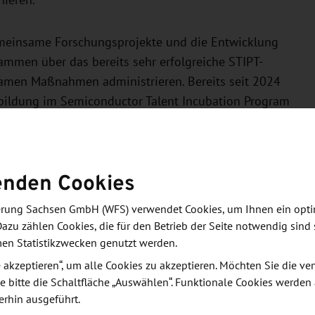
nieren.
gemeinsame Forschungsprojekte und die Entwicklung
mmen über das bereits sehr erfolgreiche STIPT-
samen Maßnahmen administrieren. Bereits seit 2024
bildung im Semiconductor Talent Incubation Program
ein sechsmonatiges Auslandssemester in Taiwan. Mit
rtner ihre Zusammenarbeit weiter aus.
enden Cookies
 und Designlösungen, TSMC: „Dieses MoU stärkt
 Industrie und hilft dabei, einen Kooperationsrahmen
derung Sachsen GmbH (WFS) verwendet Cookies, um Ihnen ein opt
ren. Indem wir die akademischen Stärken der TU
Dazu zählen Cookies, die für den Betrieb der Seite notwendig sind 
hnologieführerschaft verbinden, zeigen wir, wie
men Statistikzwecken genutzt werden.
lexesten Skalierungs- und Designherausforderungen
le akzeptieren“, um alle Cookies zu akzeptieren. Möchten Sie die 
e bitte die Schaltfläche „Auswählen“. Funktionale Cookies werden
erhin ausgeführt.