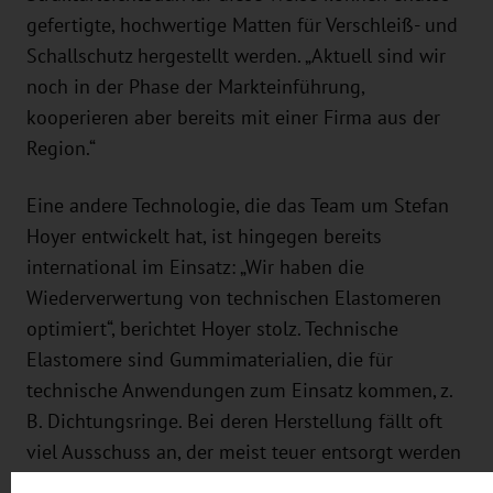
gefertigte, hochwertige Matten für Verschleiß- und
Schallschutz hergestellt werden. „Aktuell sind wir
noch in der Phase der Markteinführung,
kooperieren aber bereits mit einer Firma aus der
Region.“
Eine andere Technologie, die das Team um Stefan
Hoyer entwickelt hat, ist hingegen bereits
international im Einsatz: „Wir haben die
Wiederverwertung von technischen Elastomeren
optimiert“, berichtet Hoyer stolz. Technische
Elastomere sind Gummimaterialien, die für
technische Anwendungen zum Einsatz kommen, z.
B. Dichtungsringe. Bei deren Herstellung fällt oft
viel Ausschuss an, der meist teuer entsorgt werden
muss. „Unsere Technologie kann diese Reststoffe