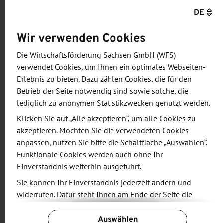
so aufbereiten, dass sie einfach wieder in den
DE
Herstellungsprozess zurückgeführt werden können.
Wir verwenden Cookies
Das sortenreine Rezyklat wird wieder unter die
Ausgangsstoffe gemischt und der Prozess läuft
Die Wirtschaftsförderung Sachsen GmbH (WFS)
weiter.“ Als Rezyklat bezeichnen die Forschenden
verwendet Cookies, um Ihnen ein optimales Webseiten-
Feinmehl aus den Produktionsresten, die im
Erlebnis zu bieten. Dazu zählen Cookies, die für den
Betrieb der Seite notwendig sind sowie solche, die
sogenannten „Reaktruder“ vermahlen werden. Die
lediglich zu anonymen Statistikzwecken genutzt werden.
verwendete Technologie des Warmmahlens
Klicken Sie auf „Alle akzeptieren“, um alle Cookies zu
existierte zwar bereits, doch Hoyer entwickelte und
akzeptieren. Möchten Sie die verwendeten Cookies
optimierte diese im Rahmen seiner Promotion
anpassen, nutzen Sie bitte die Schaltfläche „Auswählen“.
umfassend weiter. Dazu mussten die
Funktionale Cookies werden auch ohne Ihr
Prozessstabilität verbessert, die Reinigung
Einverständnis weiterhin ausgeführt.
vereinfacht, die Baugröße kompakter gestaltet und
Sie können Ihr Einverständnis jederzeit ändern und
der Verschleiß reduziert werden. Dank dieses
widerrufen. Dafür steht Ihnen am Ende der Seite die
Verfahrens können jetzt sogar Kleinchargen
Schaltfläche „Cookie-Einstellungen ändern“ zur
Auswählen
wirtschaftlich sortenrein recycelt werden. „Ganz
Verfügung.