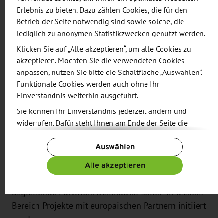
realisiert werden können. Durch diese Technologie
Erlebnis zu bieten. Dazu zählen Cookies, die für den
kann die biologische Vielfalt von Fruchtfolgen auf
Betrieb der Seite notwendig sind sowie solche, die
den Feldern verbessert werden. Zudem wird die
lediglich zu anonymen Statistikzwecken genutzt werden.
Bodenverdichtung verringert und damit
Klicken Sie auf „Alle akzeptieren“, um alle Cookies zu
verbundene Ertragsminderungen vermieden.
akzeptieren. Möchten Sie die verwendeten Cookies
Darüber hinaus wird auch der Gefahr von lokalen
anpassen, nutzen Sie bitte die Schaltfläche „Auswählen“.
Funktionale Cookies werden auch ohne Ihr
Überschwemmungen begegnet. Auch im
Einverständnis weiterhin ausgeführt.
öffentlichen Straßenverkehr lassen sich kleinere
Sie können Ihr Einverständnis jederzeit ändern und
Landmaschinen besser bewegen.
widerrufen. Dafür steht Ihnen am Ende der Seite die
Schaltfläche „Cookie-Einstellungen ändern“ zur
Sachsen spielt mit einer Vielzahl von Projekten
Auswählen
Verfügung.
bereits eine aktive Rolle bei der Entwicklung
Weitere Informationen finden Sie in unseren
Alle akzeptieren
innovativer Lösungen im Bereich Smart Farming.
Datenschutzbestimmungen
und ergänzend in unserem
Dabei hat die Zukunftsinitiative simul+ eine
Impressum
.
begleitende Funktion. Demnächst sollen in diesem
Bereich Projekte mit europäischen Partnern initiiert