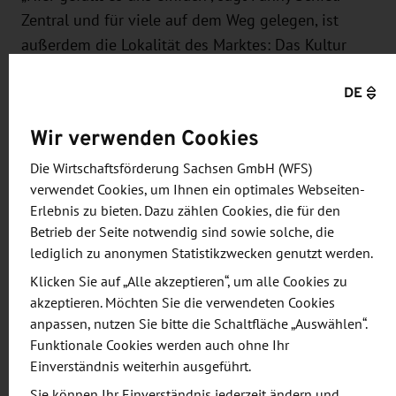
Zentral und für viele auf dem Weg gelegen, ist
außerdem die Lokalität des Marktes: Das Kultur
Forum riesa efau unterstützt das Vorhaben, hier
DE
findet die Verteilung der Lebensmittel statt.
Außerdem sei kaum noch ein Markt in Löbtau,
Wir verwenden Cookies
Cotta und der Friedrichstadt angesiedelt. Und wenn
doch, dann träfe man dort nur selten Erzeuger,
Die Wirtschaftsförderung Sachsen GmbH (WFS)
verwendet Cookies, um Ihnen ein optimales Webseiten-
sondern lediglich anonyme Händler, so die
Erlebnis zu bieten. Dazu zählen Cookies, die für den
Gastgeberin.
Betrieb der Seite notwendig sind sowie solche, die
lediglich zu anonymen Statistikzwecken genutzt werden.
Klicken Sie auf „Alle akzeptieren“, um alle Cookies zu
akzeptieren. Möchten Sie die verwendeten Cookies
Ein faires Modell für alle
anpassen, nutzen Sie bitte die Schaltfläche „Auswählen“.
Bei Marktschwärmer Dresden entscheidet der
Funktionale Cookies werden auch ohne Ihr
Landwirt autonom seine Preise. Es fallen keine
Einverständnis weiterhin ausgeführt.
Kosten für Zwischenhändler oder Standgebühren
Sie können Ihr Einverständnis jederzeit ändern und