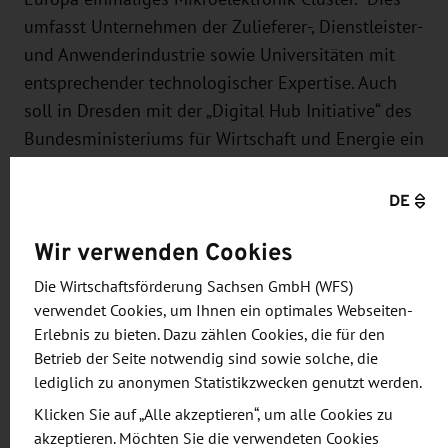
umfasst Unternehmen der Zulieferer-, Dienstleister-
und Anwenderindustrie sowie Universitäten mit
entsprechender technologischer Expertise. Auch
soll in Dresden mit der „Digital Hub Initiative“ des
Bundesministeriums für Wirtschaft und Energie ein
Ökosystem für das Internet der Dinge entwickelt
werden. Dazu will auch Bosch beitragen. Fabrowsky
DE
weiter: „Wir wollen eng mit den lokal ansässigen
Wir verwenden Cookies
Halbleiterfirmen und Universitäten kooperieren,
um einerseits unser Unternehmen nach vorne zu
Die Wirtschaftsförderung Sachsen GmbH (WFS)
bringen. Andererseits wollen wir den Standort
verwendet Cookies, um Ihnen ein optimales Webseiten-
Deutschland und Europa im internationalen
Erlebnis zu bieten. Dazu zählen Cookies, die für den
Betrieb der Seite notwendig sind sowie solche, die
Wettbewerb stärken.“
lediglich zu anonymen Statistikzwecken genutzt werden.
Klicken Sie auf „Alle akzeptieren“, um alle Cookies zu
akzeptieren. Möchten Sie die verwendeten Cookies