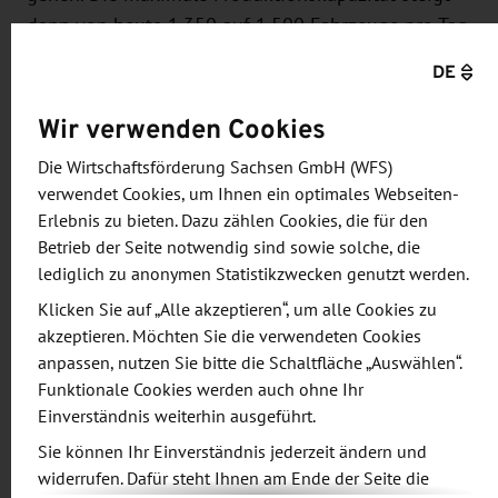
dann von heute 1.350 auf 1.500 Fahrzeuge pro Tag
und wird voraussichtlich ab 2021 erreicht. Der
DE
Umbau des Werks kommt zügig und planmäßig
voran.
Wir verwenden Cookies
Die Wirtschaftsförderung Sachsen GmbH (WFS)
Mit der E-Mobilität entstehen in Zwickau dauerhaft
verwendet Cookies, um Ihnen ein optimales Webseiten-
zukunftsfähige Arbeitsplätze. Die 7.700 Mitarbeiter
Erlebnis zu bieten. Dazu zählen Cookies, die für den
am Standort werden derzeit mit einer großen
Betrieb der Seite notwendig sind sowie solche, die
Weiterbildungsoffensive auf die neue Technologie
lediglich zu anonymen Statistikzwecken genutzt werden.
vorbereitet. Alle Mitarbeiter durchlaufen
Klicken Sie auf „Alle akzeptieren“, um alle Cookies zu
Informationsveranstaltungen zur E-Mobilität. 3.000
akzeptieren. Möchten Sie die verwendeten Cookies
Mitarbeiter absolvieren das Trainingscenter E-
anpassen, nutzen Sie bitte die Schaltfläche „Auswählen“.
Funktionale Cookies werden auch ohne Ihr
Mobilität, in dem sie detailliert auf die neuen
Einverständnis weiterhin ausgeführt.
Produktionsanforderungen geschult werden. In
Sie können Ihr Einverständnis jederzeit ändern und
Summe wird die Zwickauer Mannschaft bis Ende
widerrufen. Dafür steht Ihnen am Ende der Seite die
2019 rund 13.000 Trainingstage absolvieren.