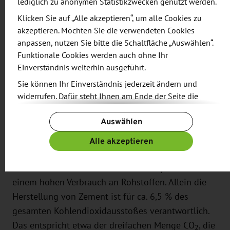
lediglich zu anonymen Statistikzwecken genutzt werden.
Partnerschaft für Innovation“. Das
Klicken Sie auf „Alle akzeptieren“, um alle Cookies zu
Innovationsnetzwerk von über 160 Partnern aus
akzeptieren. Möchten Sie die verwendeten Cookies
Forschungseinrichtungen, Unternehmen und
anpassen, nutzen Sie bitte die Schaltfläche „Auswählen“.
Verbänden deutschlandweit hat das Ziel, den
Funktionale Cookies werden auch ohne Ihr
Einverständnis weiterhin ausgeführt.
neuen Baustoff Carbonbeton zu erforschen und in
die Praxis zu überführen. Bis 2021 sollen in dem
Sie können Ihr Einverständnis jederzeit ändern und
widerrufen. Dafür steht Ihnen am Ende der Seite die
Projekt alle Voraussetzungen geschaffen werden,
Schaltfläche „Cookie-Einstellungen ändern“ zur
um die völlig neue C³-Bauweise mit Carbonbeton
Auswählen
Verfügung.
zu etablieren.
Weitere Informationen finden Sie in unseren
Alle akzeptieren
Datenschutzbestimmungen
und ergänzend in unserem
Das weltweit am häufigsten verwendete Material
Impressum
.
nach Wasser – der Beton – führt seit jeher zu
einem hohen Verbrauch an Rohstoffen. Allein die
Herstellung von Zement ist für ca. 6,5 % des
gesamten Kohlendioxidausstoßes verantwortlich.
Das entspricht etwa der dreifachen Menge CO
, die
2