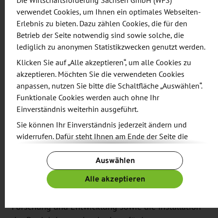
Die Wirtschaftsförderung Sachsen GmbH (WFS)
Anwendungen entwickelt wurden und aufgrund
verwendet Cookies, um Ihnen ein optimales Webseiten-
ihrer einzigartigen Eigenschaften so bisher nicht
Erlebnis zu bieten. Dazu zählen Cookies, die für den
möglich waren - ultraleicht, flexibel und wirklich
Betrieb der Seite notwendig sind sowie solche, die
®
umweltfreundlich. HeliaSol
ist eine
lediglich zu anonymen Statistikzwecken genutzt werden.
gebrauchsfertige Lösung, die sich auch ideal zur
Klicken Sie auf „Alle akzeptieren“, um alle Cookies zu
Nachrüstung bestehender Gebäudestrukturen
akzeptieren. Möchten Sie die verwendeten Cookies
®
eignet. HeliaFilm
ist eine maßgeschneiderte
anpassen, nutzen Sie bitte die Schaltfläche „Auswählen“.
Funktionale Cookies werden auch ohne Ihr
Solarfolie für Unternehmen der Bau- und
Einverständnis weiterhin ausgeführt.
Baustoffindustrie zur Integration in ihre Fassaden-
Sie können Ihr Einverständnis jederzeit ändern und
oder Dachsystemprodukte.
widerrufen. Dafür steht Ihnen am Ende der Seite die
Schaltfläche „Cookie-Einstellungen ändern“ zur
Heliatek beschäftigt derzeit rund 150 Mitarbeiter
Auswählen
Verfügung.
an den deutschen Standorten Dresden und
Weitere Informationen finden Sie in unseren
Alle akzeptieren
Ulm. Der Freistaat Sachsen, die Bundesrepublik
Datenschutzbestimmungen
und ergänzend in unserem
Deutschland und die Europäische Union haben
Impressum
.
Forschung und Entwicklung sowie die Installation