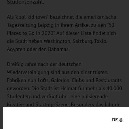
Studentenzahl.
Als "cool-kid town" bezeichnet die amerikanische
Tageszeitung Leipzig in ihrem Artikel zu den "52
Places to Go in 2020". Auf dieser Liste findet sich
die Stadt neben Washington, Salzburg, Tokio,
Ägypten oder den Bahamas.
Dreißig Jahre nach der deutschen
Wiedervereinigung sind aus den einst tristen
Fabriken nun Lofts, Galerien, Clubs und Restaurants
geworden. Die Stadt ist Heimat für mehr als 40.000
Studenten und verfügt über eine pulsierende
Kreativ- und Start-up-Szene. Besonders das Jahr der
Industriekultur, das Leipzig 2020 feiert, heben die
DE
Autoren der New York Times hervor und verweisen
auf spannende Ausstellungen, Vorträge und