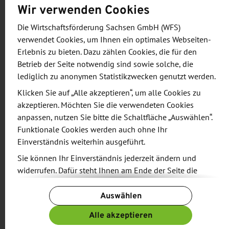
Wir verwenden Cookies
Führungen.
Die Wirtschaftsförderung Sachsen GmbH (WFS)
Leipzig hat sich zudem zu einem attraktiven
verwendet Cookies, um Ihnen ein optimales Webseiten-
Erlebnis zu bieten. Dazu zählen Cookies, die für den
Wirtschaftsstandort entwickelt. Viele Global Player,
Betrieb der Seite notwendig sind sowie solche, die
wie Amazon, Zalando, BMW und Porsche siedelten
lediglich zu anonymen Statistikzwecken genutzt werden.
sich aufgrund der zentralen Lage der Stadt und
Klicken Sie auf „Alle akzeptieren“, um alle Cookies zu
ihrer attraktiven Rahmenbedingungen hier an.
akzeptieren. Möchten Sie die verwendeten Cookies
anpassen, nutzen Sie bitte die Schaltfläche „Auswählen“.
Funktionale Cookies werden auch ohne Ihr
Einverständnis weiterhin ausgeführt.
Teilen:
Sie können Ihr Einverständnis jederzeit ändern und
widerrufen. Dafür steht Ihnen am Ende der Seite die
Schaltfläche „Cookie-Einstellungen ändern“ zur
Auswählen
Verfügung.
Weitere Informationen finden Sie in unseren
VERWANDTE NACHRICHTEN
Alle akzeptieren
Datenschutzbestimmungen
und ergänzend in unserem