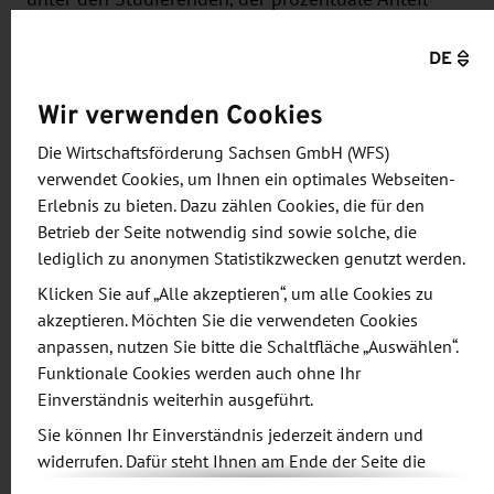
lateinamerikanischer Studenten, der Fokus auf
DE
Innovationsmanagement sowie die internationale
Positionierung.
Wir verwenden Cookies
Die Wirtschaftsförderung Sachsen GmbH (WFS)
verwendet Cookies, um Ihnen ein optimales Webseiten-
Vielfach ausgezeichnet im internationalen
Erlebnis zu bieten. Dazu zählen Cookies, die für den
Maßstab
Betrieb der Seite notwendig sind sowie solche, die
lediglich zu anonymen Statistikzwecken genutzt werden.
Die hervorragende Platzierung durch
Klicken Sie auf „Alle akzeptieren“, um alle Cookies zu
AméricaEconomía reiht sich in weitere
akzeptieren. Möchten Sie die verwendeten Cookies
Auszeichnungen der jüngsten Vergangenheit ein.
anpassen, nutzen Sie bitte die Schaltfläche „Auswählen“.
So listet das renommierte Ranking von Times
Funktionale Cookies werden auch ohne Ihr
Higher Education (THE) in Kooperation mit dem
Einverständnis weiterhin ausgeführt.
Wall Street Journal (WSJ) das "Master in
Sie können Ihr Einverständnis jederzeit ändern und
Management Programm" der HHL weltweit auf
widerrufen. Dafür steht Ihnen am Ende der Seite die
Rang 2.
Schaltfläche „Cookie-Einstellungen ändern“ zur