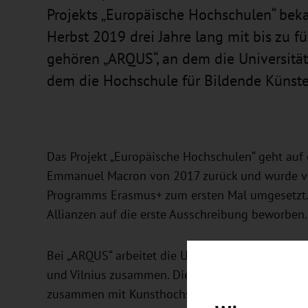
Projekts „Europäische Hochschulen“ bek
Herbst 2019 drei Jahre lang mit bis zu f
gehören „ARQUS“, an dem die Universität L
dem die Hochschule für Bildende Künste 
Das Projekt „Europäische Hochschulen“ geht auf 
Emmanuel Macron von 2017 zurück und wurde von
Programms Erasmus+ zum ersten Mal umgesetzt. 
Allianzen auf die erste Ausschreibung beworben
Bei „ARQUS“ arbeitet die Universität Leipzig mit
und Vilnius zusammen. Die Hochschule für Bilde
zusammen mit Kunsthochschulen in Rom, Riga u