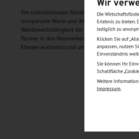
Wir verw
Die transnationalen Bündnisse sollen die europ
Die Wirtschaftsför
europäische Werte und die europäische Identitä
Erlebnis zu bieten. 
lediglich zu anony
Wettbewerbsfähigkeit der europäischen Hochschul
Partner in den Netzwerken langfristige gemeinsam
Klicken Sie auf „Al
anpassen, nutzen Si
Ebenen erarbeiten und umsetzen.
Einverständnis weit
Sie können Ihr Einv
Schaltfläche „Cooki
Weitere Information
Impressum
.