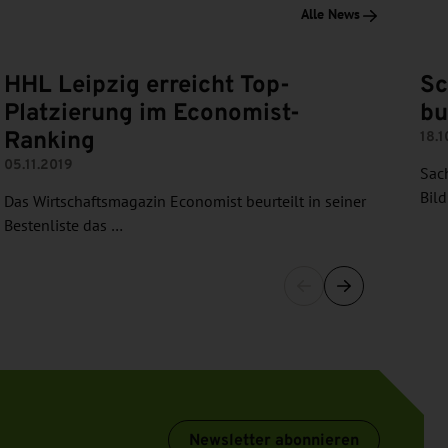
Alle News
HHL Leipzig erreicht Top-
Sc
Platzierung im Economist-
bu
Ranking
18.1
05.11.2019
Sac
Bil
Das Wirtschaftsmagazin Economist beurteilt in seiner
Bestenliste das …
Newsletter abonnieren