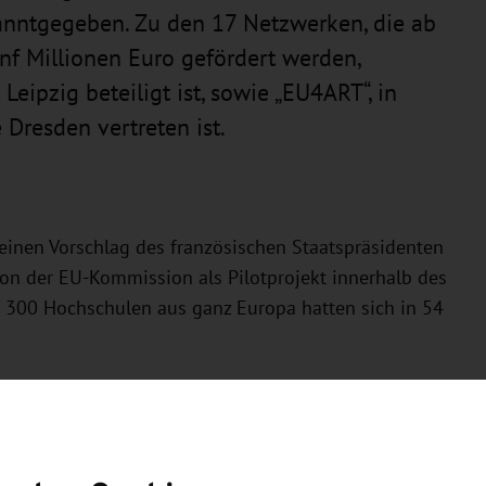
anntgegeben. Zu den 17 Netzwerken, die ab
ünf Millionen Euro gefördert werden,
eipzig beteiligt ist, sowie „EU4ART“, in
Dresden vertreten ist.
einen Vorschlag des französischen Staatspräsidenten
 der EU-Kommission als Pilotprojekt innerhalb des
300 Hochschulen aus ganz Europa hatten sich in 54
.
 Hochschulen in Lyon, Granada, Padua, Graz, Bergen
nde Künste Dresden ist im Netzwerk „EU4Art“
nd Budapest aktiv.