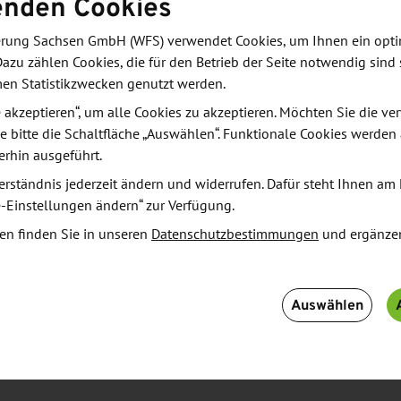
enden Cookies
äischen Hochschulen der Zukunft schaffen,
derung Sachsen GmbH (WFS) verwendet Cookies, um Ihnen ein opt
t fördern und außerdem Qualität und
Dazu zählen Cookies, die für den Betrieb der Seite notwendig sind 
men Statistikzwecken genutzt werden.
bildung neu aufstellen. Dazu sollen die beteiligten
e Strategien u. a. für Lehre und Mobilität auf allen
le akzeptieren“, um alle Cookies zu akzeptieren. Möchten Sie die 
e bitte die Schaltfläche „Auswählen“. Funktionale Cookies werden
erhin ausgeführt.
erständnis jederzeit ändern und widerrufen. Dafür steht Ihnen am 
e-Einstellungen ändern“ zur Verfügung.
en finden Sie in unseren
Datenschutzbestimmungen
und ergänze
Auswählen