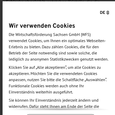
Schlacke abgekühlt, entstehen Kristalle, die die
Wissenschaftler in ihrer Struktur und Art durch
DE
Änderungen der Kühlrate modifizieren können.
„Indem wir unsere Zielelemente mit weiteren
Wir verwenden Cookies
Stoffen, wie zum Beispiel Schwefel oder Phosphor
Die Wirtschaftsförderung Sachsen GmbH (WFS)
verbinden, können neue Erzminerale entstehen“,
verwendet Cookies, um Ihnen ein optimales Webseiten-
erklärt Prof. Dr. Urs Peuker. Diese neuen Minerale
Erlebnis zu bieten. Dazu zählen Cookies, die für den
können dann als künstliche Erze wieder zurück in
Betrieb der Seite notwendig sind sowie solche, die
den Wertstoffkreislauf geführt werden. Neben der
lediglich zu anonymen Statistikzwecken genutzt werden.
Entwicklung der Methode zur Erzeugung der
Klicken Sie auf „Alle akzeptieren“, um alle Cookies zu
künstlichen Minerale charakterisieren
akzeptieren. Möchten Sie die verwendeten Cookies
anpassen, nutzen Sie bitte die Schaltfläche „Auswählen“.
die Wissenschaftler auch deren Eigenschaften,
Funktionale Cookies werden auch ohne Ihr
erforschen die Aufbereitung für die
Einverständnis weiterhin ausgeführt.
Wiederverwendung und arbeiten an der
Sie können Ihr Einverständnis jederzeit ändern und
Digitalisierung der gesamten Prozesskette.
widerrufen. Dafür steht Ihnen am Ende der Seite die
Schaltfläche „Cookie-Einstellungen ändern“ zur