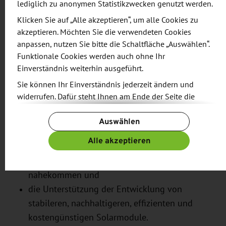
lediglich zu anonymen Statistikzwecken genutzt werden.
Möglichkeit, die Wirtschaftlichkeit und
Klicken Sie auf „Alle akzeptieren“, um alle Cookies zu
Leistungsfähigkeit der Technologie für die Nutzung
akzeptieren. Möchten Sie die verwendeten Cookies
in kommerziellen Produkten zu demonstrieren. Das
anpassen, nutzen Sie bitte die Schaltfläche „Auswählen“.
Projekt, das am 1. April 2020 startete, läuft über 42
Funktionale Cookies werden auch ohne Ihr
Monate und erhält einen EU-Beitrag von insgesamt
Einverständnis weiterhin ausgeführt.
5,6 Millionen Euro.
Sie können Ihr Einverständnis jederzeit ändern und
widerrufen. Dafür steht Ihnen am Ende der Seite die
PeroCUBE hat zwei Hauptziele:
Schaltfläche „Cookie-Einstellungen ändern“ zur
Auswählen
Verfügung.
die Entwicklung von effizienten und
Weitere Informationen finden Sie in unseren
Alle akzeptieren
kostengünstigen Lichtquellen, die den
Datenschutzbestimmungen
und ergänzend in unserem
Eigenschaften natürlicher Lichtquellen
Impressum
.
nahekommen und
die Unterstützung der Entwicklung von
stabileren, nachhaltigeren, effizienten und
kostengünstigen Solarmodule.