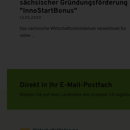
sächsischer Gründungsförderung
"InnoStartBonus"
13.05.2020
Das sächsische Wirtschaftsministerium verzeichnet für
seine …
Direkt in Ihr E-Mail-Postfach
Bleiben Sie auf dem Laufenden mit unserem 14-täglich