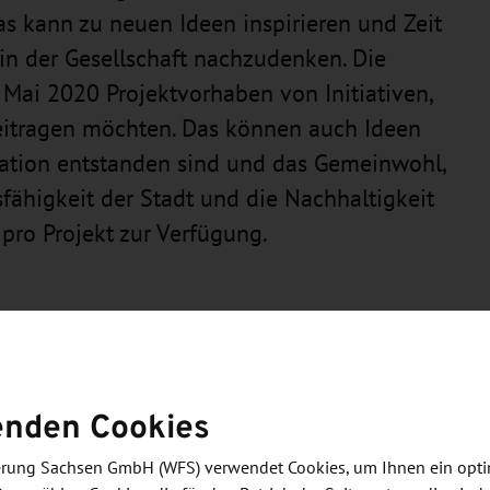
as kann zu neuen Ideen inspirieren und Zeit
n der Gesellschaft nachzudenken. Die
 Mai 2020 Projektvorhaben von Initiativen,
eitragen möchten. Das können auch Ideen
tuation entstanden sind und das Gemeinwohl,
fähigkeit der Stadt und die Nachhaltigkeit
 pro Projekt zur Verfügung.
der Projekte sowie bei der Beantragung der
freie Arbeitsmaterialien als Hilfe zur
enden Cookies
bereit. Darüber hinaus steht das Zukunftsstadt-Team
n rund um die Antragstellung zur Verfügung unter
derung Sachsen GmbH (WFS) verwendet Cookies, um Ihnen ein opt