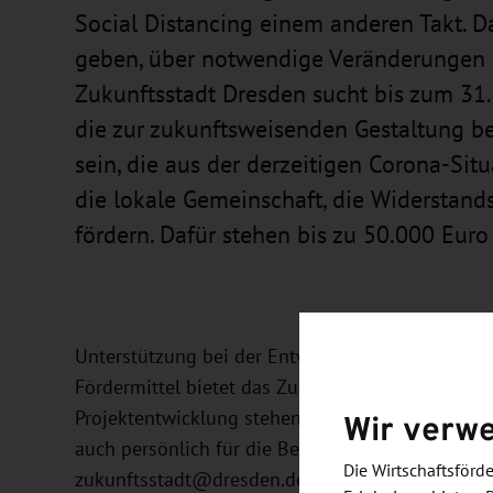
Social Distancing einem anderen Takt. D
geben, über notwendige Veränderungen i
Zukunftsstadt Dresden sucht bis zum 31.
die zur zukunftsweisenden Gestaltung b
sein, die aus der derzeitigen Corona-Si
die lokale Gemeinschaft, die Widerstands
fördern. Dafür stehen bis zu 50.000 Euro
Unterstützung bei der Entwicklung und Planung 
Fördermittel bietet das Zukunftsstadtbüro. Kosten
Wir verw
Projektentwicklung stehen online zum Download 
auch persönlich für die Beantwortung von Frage
Die Wirtschaftsför
zukunftsstadt@dresden.de.