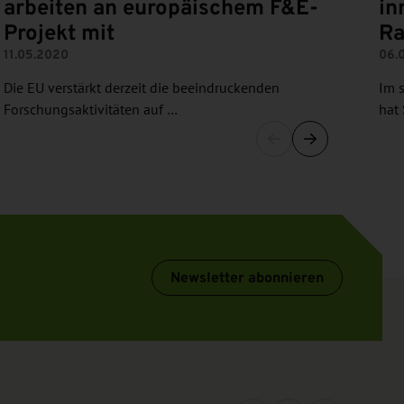
arbeiten an europäischem F&E-
in
Projekt mit
R
11.05.2020
06.
Die EU verstärkt derzeit die beeindruckenden
Im 
Forschungsaktivitäten auf …
hat
Newsletter abonnieren