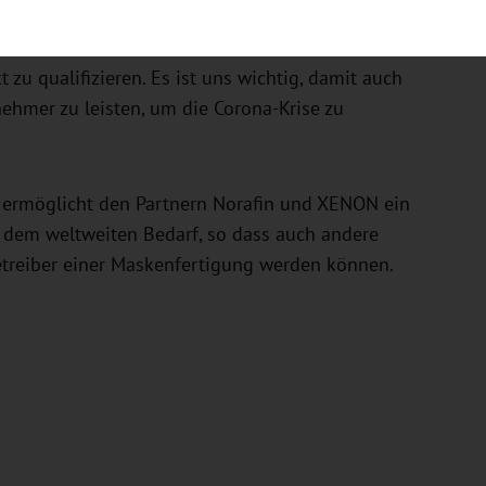
ion vor. „Bereits im Mai sind wir mit den ersten auf
Wir werden sehr hart daran arbeiten, unsere FFP2-
u qualifizieren. Es ist uns wichtig, damit auch
nehmer zu leisten, um die Corona-Krise zu
e ermöglicht den Partnern Norafin und XENON ein
 dem weltweiten Bedarf, so dass auch andere
treiber einer Maskenfertigung werden können.