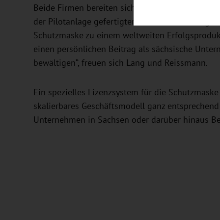
Beide Firmen bereiten sich auf die Serienprodukt
der Pilotanlage gefertigten Masken lieferfähig. 
Schutzmaske zu einem weltweiten Erfolgsprodukt z
einen persönlichen Beitrag als sächsische Unter
bewältigen“, freuen sich Lang und Reissmann.
Ein spezielles Lizenzsystem für die Schutzmask
skalierbares Geschäftsmodell ganz entsprechend
Unternehmen in Sachsen oder darüber hinaus Be