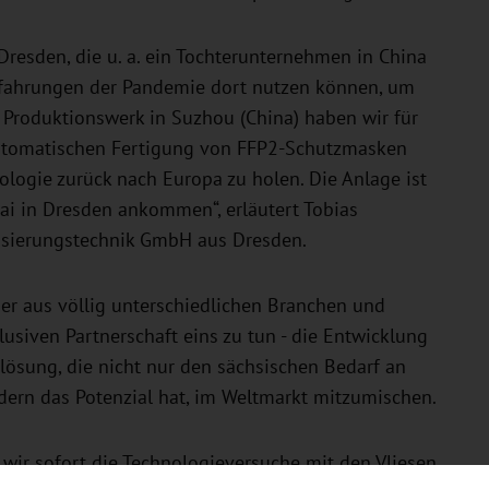
resden, die u. a. ein Tochterunternehmen in China
rfahrungen der Pandemie dort nutzen können, um
m Produktionswerk in Suzhou (China) haben wir für
automatischen Fertigung von FFP2-Schutzmasken
logie zurück nach Europa zu holen. Die Anlage ist
i in Dresden ankommen“, erläutert Tobias
isierungstechnik GmbH aus Dresden.
er aus völlig unterschiedlichen Branchen und
siven Partnerschaft eins zu tun - die Entwicklung
lösung, die nicht nur den sächsischen Bedarf an
ndern das Potenzial hat, im Weltmarkt mitzumischen.
n wir sofort die Technologieversuche mit den Vliesen