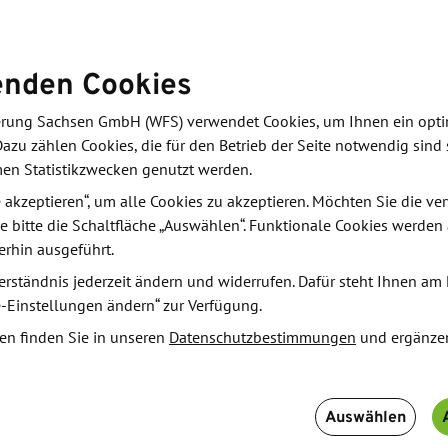
ch unsere Dresdner Ingenieure schon weiterentwickelt
hine ergänzt. Als nächsten Schritt werden wir die
erie bauen. Mit so einer XENON-Anlage können an 7
enden Cookies
 Millionen FFP2-Schutzmasken pro Monat gefertigt
derung Sachsen GmbH (WFS) verwendet Cookies, um Ihnen ein opt
Dazu zählen Cookies, die für den Betrieb der Seite notwendig sind 
men Statistikzwecken genutzt werden.
 in Serie produzierten Vliesstoffe einsetzen und
le akzeptieren“, um alle Cookies zu akzeptieren. Möchten Sie die 
esden die Masken in sehr hohen Stückzahlen
e bitte die Schaltfläche „Auswählen“. Funktionale Cookies werden
erhin ausgeführt.
erständnis jederzeit ändern und widerrufen. Dafür steht Ihnen am 
gsstand ist bereits sehr weit fortgeschritten, da wir
e-Einstellungen ändern“ zur Verfügung.
iert haben und die Entwicklung damit täglich
en finden Sie in unseren
Datenschutzbestimmungen
und ergänze
 Maske „Nora light“ geben, Ende Juni dann die
) und in einem dritten Schritt die vollständig
 Zeitplan.
Auswählen