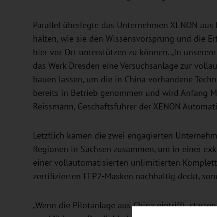
Parallel überlegte das Unternehmen XENON aus D
halten, wie sie den Wissensvorsprung und die E
hier vor Ort unterstützen zu können. „In unsere
das Werk Dresden eine Versuchsanlage zur voll
bauen lassen, um die in China vorhandene Techno
bereits in Betrieb genommen und wird Anfang Ma
Reissmann, Geschäftsführer der XENON Automat
Letztlich kamen die zwei engagierten Unternehm
Regionen in Sachsen zusammen, um in einer exklu
einer vollautomatisierten unlimitierten Komplett
zertifizierten FFP2-Masken nachhaltig deckt, so
„Wenn die Pilotanlage aus China eintrifft, starte