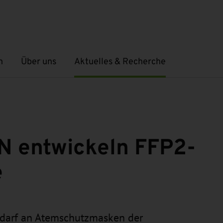
n
Über uns
Aktuelles & Recherche
Untermenü öffnen
Untermenü öffnen
N entwickeln FFP2-
e
edarf an Atemschutzmasken der