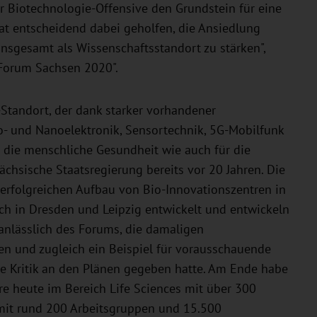
er Biotechnologie-Offensive den Grundstein für eine
at entscheidend dabei geholfen, die Ansiedlung
nsgesamt als Wissenschaftsstandort zu stärken",
 Forum Sachsen 2020".
-Standort, der dank starker vorhandener
- und Nanoelektronik, Sensortechnik, 5G-Mobilfunk
 die menschliche Gesundheit wie auch für die
chsische Staatsregierung bereits vor 20 Jahren. Die
n erfolgreichen Aufbau von Bio-Innovationszentren in
ich in Dresden und Leipzig entwickelt und entwickeln
 anlässlich des Forums, die damaligen
en und zugleich ein Beispiel für vorausschauende
che Kritik an den Plänen gegeben hatte. Am Ende habe
öre heute im Bereich Life Sciences mit über 300
it rund 200 Arbeitsgruppen und 15.500