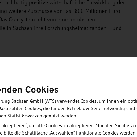
 nachhaltig positive wirtschaftliche Entwicklung der
ung weitere Zuschüsse von fast 800 Millionen Euro
 Das Ökosystem lebt von einer modernen
 die in Sachsen ihre Forschungsheimat fanden – und
.
 Sachsen rettet Leben
ahren vor allem auf der Entwicklung der
enden Cookies
ische Biotechnologie genannt. Sie umfasst die
ntwicklung diagnostischer und therapeutischer
derung Sachsen GmbH (WFS) verwendet Cookies, um Ihnen ein opt
Dazu zählen Cookies, die für den Betrieb der Seite notwendig sind 
hen Diagnostik bis hin zu individuell auf den
men Statistikzwecken genutzt werden.
ntherapien.
le akzeptieren“, um alle Cookies zu akzeptieren. Möchten Sie die 
e bitte die Schaltfläche „Auswählen“. Funktionale Cookies werden