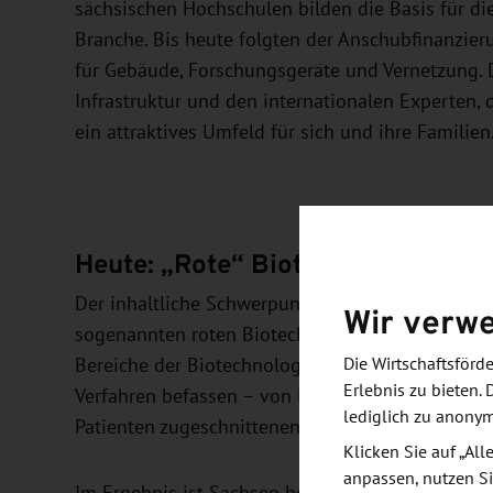
sächsischen Hochschulen bilden die Basis für die
Branche. Bis heute folgten der Anschubfinanzier
für Gebäude, Forschungsgeräte und Vernetzung.
Infrastruktur und den internationalen Experten,
ein attraktives Umfeld für sich und ihre Familien
Heute: „Rote“ Biotechnologie aus
Der inhaltliche Schwerpunkt lag in den Anfangsj
Wir verw
sogenannten roten Biotechnologie, auch medizin
Bereiche der Biotechnologie, die sich mit der E
Die Wirtschaftsför
Erlebnis zu bieten. 
Verfahren befassen – von Biochips zur medizinisc
lediglich zu anony
Patienten zugeschnittenen Gen-, Zell- und Immu
Klicken Sie auf „Al
anpassen, nutzen Si