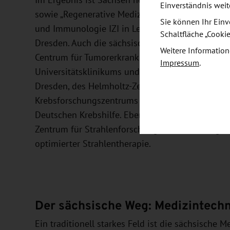
Im Ergebnis ist Sachsen heute nationales Leistu
Einverständnis weit
sowie „Regenerative Medizin“. Stellvertretend daf
Sie können Ihr Einv
und Immunologie IZI in Leipzig sowie das Zentr
Schaltfläche „Cooki
Dresden. Auch die sächsische Krebsforschung ist
Weitere Information
Centrum für Tumorerkrankungen Dresden NCT/UC
Impressum
.
Universitätsklinikums und der Medizinischen Fak
Dresden, des Helmholtz-Zentrums Dresden-Ross
Krebsforschungszentrums (DKFZ) und gehört zu 
Deutschen Krebshilfe. Ebenfalls in Dresden arbe
Zentrum für Strahlenforschung in der Onkologie 
optimierter Strahlentherapie.
Der sächsische Weg: Medizintechn
Ein traditionell starkes Feld ist die sächsische 