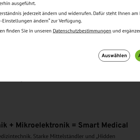
ngszentrum bei den Themen „Zell- und Gentherapie“
erhin ausgeführt.
ür stehen das Fraunhofer-Institut für Zelltherapie
erständnis jederzeit ändern und widerrufen. Dafür steht Ihnen am 
um für Regenerative Therapien Dresden (CRTD) in
e-Einstellungen ändern“ zur Verfügung.
 international konkurrenzfähig: Das Nationale
en finden Sie in unseren
Datenschutzbestimmungen
und ergänze
C ist eine gemeinsame Einrichtung des
ultät Carl Gustav Carus der Technischen Universität
endorf (HZDR) und des Deutschen
Auswählen
den fünf Onkologischen Spitzenzentren der
iten die Wissenschaftler am OncoRay – Nationales
an biologisch individualisierter und technisch
ik + Mikroelektronik = Smart Medical
Medizintechnik. Starke Mittelständler und „Hidden