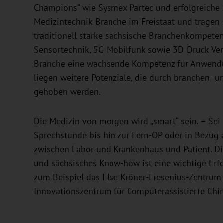
Champions“ wie Sysmex Partec und erfolgreiche
Medizintechnik-Branche im Freistaat und tragen 
traditionell starke sächsische Branchenkompeten
Sensortechnik, 5G-Mobilfunk sowie 3D-Druck-Verf
Branche eine wachsende Kompetenz für Anwendun
liegen weitere Potenziale, die durch branchen- u
gehoben werden.
Die Medizin von morgen wird „smart“ sein. – Sei 
Sprechstunde bis hin zur Fern-OP oder in Bezug a
zwischen Labor und Krankenhaus und Patient. Die
und sächsisches Know-how ist eine wichtige Erf
zum Beispiel das Else Kröner-Fresenius-Zentrum 
Innovationszentrum für Computerassistierte Chiru