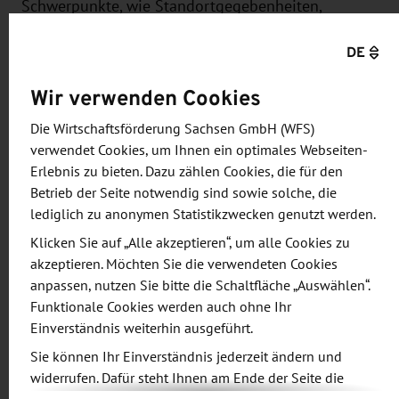
Schwerpunkte, wie Standortgegebenheiten,
finanzielle Aspekte sowie wirtschaftliche Faktoren
DE
untersucht und bewertet.
Wir verwenden Cookies
Bei der Umsetzung soll im ersten Schritt am
Standort Boxberg eine vollausgestattete
Die Wirtschaftsförderung Sachsen GmbH (WFS)
verwendet Cookies, um Ihnen ein optimales Webseiten-
Forschungs-Pilotlinie zur Herstellung von
Erlebnis zu bieten. Dazu zählen Cookies, die für den
Carbonfasern konzipiert und aufgebaut werden,
Betrieb der Seite notwendig sind sowie solche, die
um flankierend neuartige Fertigungsverfahren und
lediglich zu anonymen Statistikzwecken genutzt werden.
zugehörige Methoden des Energiemanagements zu
Klicken Sie auf „Alle akzeptieren“, um alle Cookies zu
entwickeln und unter praxisnahen Bedingungen zu
akzeptieren. Möchten Sie die verwendeten Cookies
erproben. Die geplante Verwendung erneuerbarer
anpassen, nutzen Sie bitte die Schaltfläche „Auswählen“.
Energien soll darüber hinaus zusammen mit einem
Funktionale Cookies werden auch ohne Ihr
smarten Energiemanagement die bisher noch
Einverständnis weiterhin ausgeführt.
energieintensiven Prozesse klimaneutral gestalten
Sie können Ihr Einverständnis jederzeit ändern und
und die vorhandenen Lastspitzen intelligent
widerrufen. Dafür steht Ihnen am Ende der Seite die