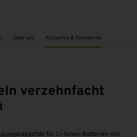
n
Über uns
Aktuelles & Recherche
Untermenü öffnen
Untermenü öffnen
eln verzehnfacht
n
gungskapazität für Li-Ionen-Batterien mit