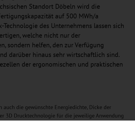
chsischen Standort Döbeln wird die
ertigungskapazität auf 500 MWh/a
k-Technologie des Unternehmens lassen sich
rtigen, welche nicht nur der
n, sondern helfen, den zur Verfügung
 darüber hinaus sehr wirtschaftlich sind.
iezellen der ergonomischen und praktischen
n auch die gewünschte Energiedichte, Dicke der
 der 3D Drucktechnologie für die jeweilige Anwendung