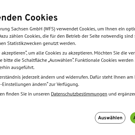
ärung mit der Triathlon Batterien GmbH, dem
enden Cookies
en für Flurförderzeuge zur Lieferung einer
m Potenzial von mehreren 100 MWh über die
derung Sachsen GmbH (WFS) verwendet Cookies, um Ihnen ein opt
Dazu zählen Cookies, die für den Betrieb der Seite notwendig sind 
men Statistikzwecken genutzt werden.
 hochflexiblen Batterieformaten unter anderem
le akzeptieren“, um alle Cookies zu akzeptieren. Möchten Sie die 
rn und anderen Fahrzeugen füllen. Hier werden in
e bitte die Schaltfläche „Auswählen“. Funktionale Cookies werden
ds, auch als Batterietröge bekannt, verwendet. Es
erhin ausgeführt.
te benötigt, um damit die Fahrzeuge zu optimieren.
erständnis jederzeit ändern und widerrufen. Dafür steht Ihnen am 
e-Einstellungen ändern“ zur Verfügung.
en finden Sie in unseren
Datenschutzbestimmungen
und ergänze
Auswählen