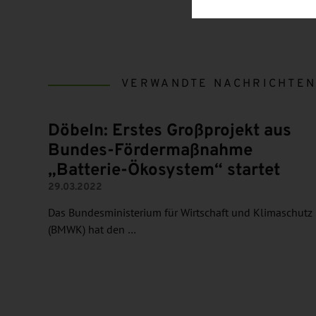
VERWANDTE NACHRICHTE
Döbeln: Erstes Großprojekt aus
Bundes-Fördermaßnahme
„Batterie-Ökosystem“ startet
29.03.2022
Das Bundesministerium für Wirtschaft und Klimaschutz
(BMWK) hat den …