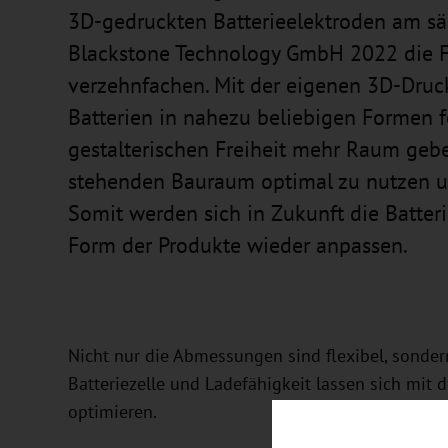
3D-gedruckten Batterieelektroden am sä
Blackstone Technology GmbH 2022 die F
verzehnfachen. Mit der eigenen 3D-Druc
Batterien in nahezu beliebigen Formen fe
gestalterischen Freiheit mehr Raum gebe
stehenden Bauraum optimal zu nutzen und
Somit werden sich in Zukunft die Batter
Form der Produkte wieder anpassen.
Nicht nur die Abmessungen sind flexibel, sonder
Batteriezelle und Ladefähigkeit lassen sich mit
optimieren.