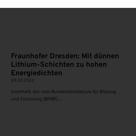
N
Fraunhofer Dresden: Mit dünnen
Lithium-Schichten zu hohen
Energiedichten
29.03.2022
Innerhalb des vom Bundesministerium für Bildung
und Forschung (BMBF) …