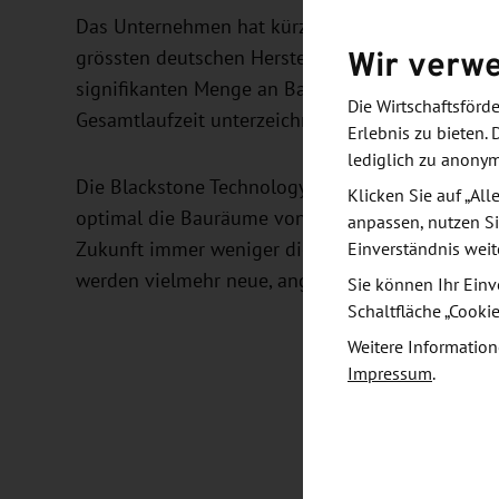
Das Unternehmen hat kürzlich eine Absichtserkl
Wir verw
grössten deutschen Hersteller von Batteriesystem
signifikanten Menge an Batteriezellen mit eine
Die Wirtschaftsför
Gesamtlaufzeit unterzeichnet.
Erlebnis zu bieten. 
lediglich zu anony
Die Blackstone Technology GmbH kann mit ihren
Klicken Sie auf „Al
optimal die Bauräume von modernen Gabelstaple
anpassen, nutzen Si
Zukunft immer weniger die alten Bauraumstandar
Einverständnis weit
werden vielmehr neue, angepasste Batterieforma
Sie können Ihr Einv
Schaltfläche „Cooki
Weitere Information
Impressum
.