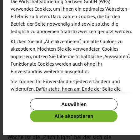
USA?
Die Wirtschaftsförderung Sachsen GmbH (WFS)
verwendet Cookies, um Ihnen ein optimales Webseiten-
Was müssen EU-Bürger beachten?
Erlebnis zu bieten. Dazu zählen Cookies, die für den
Welche Vorteile bietet der Standort New York –
Betrieb der Seite notwendig sind sowie solche, die
auch im Vergleich zu Boston und dem Silicon
lediglich zu anonymen Statistikzwecken genutzt werden.
Valley?
Klicken Sie auf „Alle akzeptieren“, um alle Cookies zu
akzeptieren. Möchten Sie die verwendeten Cookies
Die Gruppe besucht u. a. das NewLab – eine
anpassen, nutzen Sie bitte die Schaltfläche „Auswählen“.
Community von über 800 Unternehmern,
Funktionale Cookies werden auch ohne Ihr
Ingenieuren und Experten, die sich mit aktuellen
Einverständnis weiterhin ausgeführt.
globalen Herausforderungen beschäftigen. Die
Sie können Ihr Einverständnis jederzeit ändern und
Vertreter der Halbleiterindustrie nutzen außerdem
widerrufen. Dafür steht Ihnen am Ende der Seite die
die Möglichkeit zu einem Austausch bei NY
Schaltfläche „Cookie-Einstellungen ändern“ zur
CREATES, einem weltweit führenden Forschungs-
Auswählen
Verfügung.
und Innovationshub für fortschrittliche digitale
Weitere Informationen finden Sie in unseren
Alle akzeptieren
und analoge Technologien sowie
Datenschutzbestimmungen
und ergänzend in unserem
Energietechnologien in Albany. Highlight der
Impressum
.
Woche ist die „Pitch Night“, bei der sich die