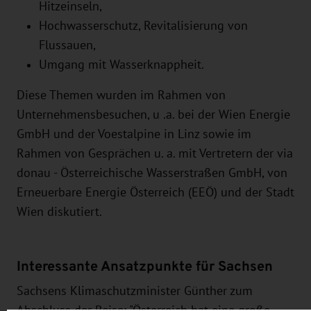
Hitzeinseln,
Hochwasserschutz, Revitalisierung von
Flussauen,
Umgang mit Wasserknappheit.
Diese Themen wurden im Rahmen von
Unternehmensbesuchen, u .a. bei der Wien Energie
GmbH und der Voestalpine in Linz sowie im
Rahmen von Gesprächen u. a. mit Vertretern der via
donau - Österreichische Wasserstraßen GmbH, von
Erneuerbare Energie Österreich (EEÖ) und der Stadt
Wien diskutiert.
Interessante Ansatzpunkte für Sachsen
Sachsens Klimaschutzminister Günther zum
Abschluss der Reise: "Österreich hat eine große