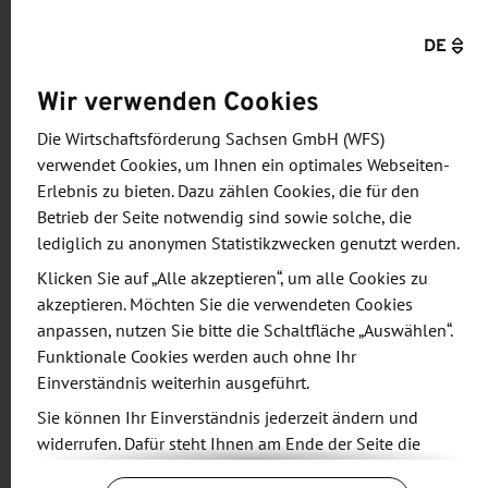
Zahl und Vielfalt ökologisch und regional
DE
arbeitender Landwirtschaftsbetriebe. Und
Österreich hat einen Reparaturbonus eingeführt,
Wir verwenden Cookies
der erfolgreich Ressourcen schont, Abfallmengen
Die Wirtschaftsförderung Sachsen GmbH (WFS)
reduziert und defekten Geräten ein zweites Leben
verwendet Cookies, um Ihnen ein optimales Webseiten-
gibt. Hier können wir uns viele gute Dinge für die
Erlebnis zu bieten. Dazu zählen Cookies, die für den
sächsische Praxis abschauen. Unter anderem für
Betrieb der Seite notwendig sind sowie solche, die
die Stärkung regionaler Wertschöpfungsketten in
lediglich zu anonymen Statistikzwecken genutzt werden.
der Landwirtschaft, für die Anpassung an die
Klicken Sie auf „Alle akzeptieren“, um alle Cookies zu
Folgen der Klimakrise und für unseren sächsischen
akzeptieren. Möchten Sie die verwendeten Cookies
anpassen, nutzen Sie bitte die Schaltfläche „Auswählen“.
Reparaturbonus, der in diesem Jahr bei uns starten
Funktionale Cookies werden auch ohne Ihr
wird."
Einverständnis weiterhin ausgeführt.
Sie können Ihr Einverständnis jederzeit ändern und
Die Delegationsreise setzte sich das Ziel, die
widerrufen. Dafür steht Ihnen am Ende der Seite die
Anstrengungen in Österreich für Nachhaltigkeit,
Schaltfläche „Cookie-Einstellungen ändern“ zur
Ressourcen- und Energieeffizienz,