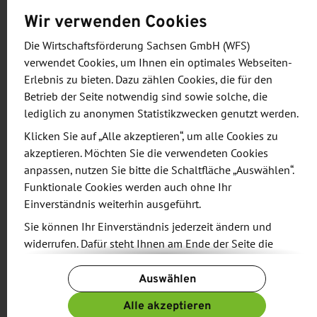
Wirtschaft
Wir verwenden Cookies
WFS-Geschäftsführer Thomas Horn dazu:
Die Wirtschaftsförderung Sachsen GmbH (WFS)
„Aserbaidschan ist sowohl für den sächsischen
verwendet Cookies, um Ihnen ein optimales Webseiten-
Maschinenbau als auch den Energiesektor ein
Erlebnis zu bieten. Dazu zählen Cookies, die für den
interessanter Markt. Das Land will den Anteil der
Betrieb der Seite notwendig sind sowie solche, die
erneuerbaren Energien an der gesamten
lediglich zu anonymen Statistikzwecken genutzt werden.
Stromerzeugung bis 2030 auf 30 Prozent erhöhen.
Klicken Sie auf „Alle akzeptieren“, um alle Cookies zu
Für eine erfolgreiche Umsetzung müssen jedoch
akzeptieren. Möchten Sie die verwendeten Cookies
die Rahmenbedingungen weiter spezifiziert, der
anpassen, nutzen Sie bitte die Schaltfläche „Auswählen“.
Funktionale Cookies werden auch ohne Ihr
Energiemarkt liberalisiert und die Netzinfrastruktur
Einverständnis weiterhin ausgeführt.
ausgebaut werden. Dadurch und die wirtschaftliche
Sie können Ihr Einverständnis jederzeit ändern und
Umstrukturierung der ländlichen Regionen ergeben
widerrufen. Dafür steht Ihnen am Ende der Seite die
sich in allen Bereichen der Wertschöpfungskette
Schaltfläche „Cookie-Einstellungen ändern“ zur
interessante Anknüpfungspunkte. In den Bereichen
Auswählen
Verfügung.
Maschinenbau und technische Beratung verfügen
Weitere Informationen finden Sie in unseren
Alle akzeptieren
sächsische Unternehmen über das notwendige