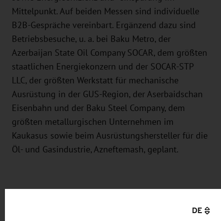
Mittelpunkt. Auf beiden Messen sind individuelle
B2B-Gespräche vereinbart. Ergänzend dazu sind
Betriebsbesuche, u. a. bei Baku Metro, der
Azerbaijan State Oil Company SOCAR, dem größten
staatlichen Energiekonzern und der SOCAR-STP
LLC, der größten Werkstatt für mechanische
Ausrüstung in der GUS-Region, der Aserbaidschan
Eisenbahn und der Baku Steel Company, dem
größten metallurgischen Unternehmen im
Kaukasus sowie beim Ausrüstungshersteller für die
Öl- und Gasindustrie, Azneftemash, geplant.
Sächsisches Know-how für
DE
Modernisierung der aserbaidschanischen