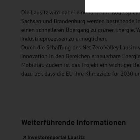
Die Lausitz wird dabei eine führende Rolle spie
Sachsen und Brandenburg werden bestehende Inf
einen schnelleren Übergang zu grüner Energie, 
Industrieprozessen zu ermöglichen.
Durch die Schaffung des Net Zero Valley Lausitz
Innovation in den Bereichen erneuerbare Energie
Mobilität. Zudem ist das Projekt ein wichtiger B
dazu bei, dass die EU ihre Klimaziele für 2030 u
Weiterführende Informationen
Investorenportal Lausitz