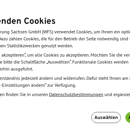
enden Cookies
derung Sachsen GmbH (WFS) verwendet Cookies, um Ihnen ein opt
U Net Zero Industry Act (2024) regionale Cluster, in
Dazu zählen Cookies, die für den Betrieb der Seite notwendig sind 
ndustrien gezielt beschleunigt werden. Die EU hat
men Statistikzwecken genutzt werden.
arbonisierung der Industrie gesetzt. Ziel ist es, den
le akzeptieren“, um alle Cookies zu akzeptieren. Möchten Sie die 
nigen und die Klimaneutralität als Leitlinie für die
e bitte die Schaltfläche „Auswählen“. Funktionale Cookies werden
erhin ausgeführt.
erständnis jederzeit ändern und widerrufen. Dafür steht Ihnen am 
 sich durch innovative Ansätze zur Reduzierung der
e-Einstellungen ändern“ zur Verfügung.
echnologien auszeichnen. Diese Regionen sollen als
en finden Sie in unseren
Datenschutzbestimmungen
und ergänze
 der Wirtschaft fungieren und Vorbildcharakter für
ch von zentraler Bedeutung, um die Abhängigkeit
 Wettbewerbsfähigkeit der Industrie im globalen
Auswählen