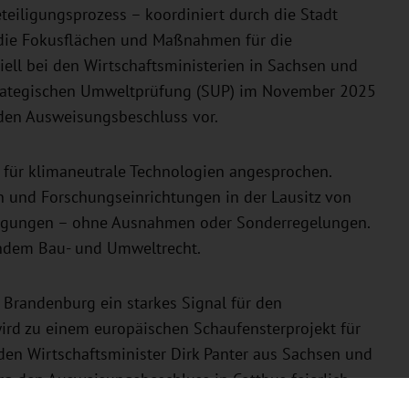
eteiligungsprozess – koordiniert durch die Stadt
 die Fokusflächen und Maßnahmen für die
ell bei den Wirtschaftsministerien in Sachsen und
trategischen Umweltprüfung (SUP) im November 2025
 den Ausweisungsbeschluss vor.
 für klimaneutrale Technologien angesprochen.
 und Forschungseinrichtungen in der Lausitz von
ingungen – ohne Ausnahmen oder Sonderregelungen.
tendem Bau- und Umweltrecht.
Brandenburg ein starkes Signal für den
ird zu einem europäischen Schaufensterprojekt für
den Wirtschaftsminister Dirk Panter aus Sachsen und
rg den Ausweisungsbeschluss in Cottbus feierlich