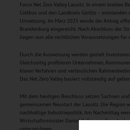
Force Net Zero Valley Lausitz. In einem breiten B
Cottbus und den Landkreis Görlitz – entstanden
Umsetzung. Im März 2025 wurde der Antrag offizi
Brandenburg eingereicht. Nach Abschluss der S
liegen nun alle rechtlichen Voraussetzungen für
Durch die Ausweisung werden gezielt Investoren
Gleichzeitig profitieren Unternehmen, Kommunen
klaren Verfahren und verlässlichen Rahmenbed
Das Net Zero Valley basiert vollständig auf gel
Mit dem heutigen Beschluss setzen Sachsen und 
gemeinsamen Neustart der Lausitz. Die Region w
nachhaltige Industriepolitik. Am Nachmittag wer
Wirtschaftsminister Daniel Keller aus Brandenbu
unterzeichnen.