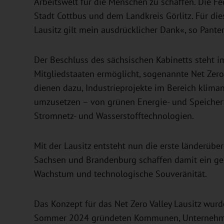
Arbeitswelt für die Menschen zu schaffen. Die Fe
Stadt Cottbus und dem Landkreis Görlitz. Für diese
Lausitz gilt mein ausdrücklicher Dank«, so Panter
Der Beschluss des sächsischen Kabinetts steht i
Mitgliedstaaten ermöglicht, sogenannte Net Zero
dienen dazu, Industrieprojekte im Bereich kliman
umzusetzen – von grünen Energie- und Speicher
Stromnetz- und Wasserstofftechnologien.
Mit der Lausitz entsteht nun die erste länderübe
Sachsen und Brandenburg schaffen damit ein g
Wachstum und technologische Souveränität.
Das Konzept für das Net Zero Valley Lausitz wurd
Sommer 2024 gründeten Kommunen, Unternehmen 