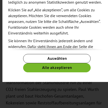
Wasserstoff. „Damit haben wir in der Stahlbranche
lediglich zu anonymen Statistikzwecken genutzt werden.
schon ein Ausrufezeichen gesetzt. Mit dem Einstieg
Klicken Sie auf „Alle akzeptieren“, um alle Cookies zu
von Paul Wurth werden wir ein wertvoller Partner
akzeptieren. Möchten Sie die verwendeten Cookies
anpassen, nutzen Sie bitte die Schaltfläche „Auswählen“.
für die energieintensive Industrie. Mit diesem
Funktionale Cookies werden auch ohne Ihr
Meilenstein machen wir den konsequenten Schritt
Einverständnis weiterhin ausgeführt.
zum Industrieunternehmen und können neben
Sie können Ihr Einverständnis jederzeit ändern und
dem reinen Produktgeschäft nun auch als
widerrufen. Dafür steht Ihnen am Ende der Seite die
Dienstleister im Projektgeschäft agieren.“
Schaltfläche „Cookie-Einstellungen ändern“ zur
Auswählen
Verfügung.
Für Georges Rassel, CEO Paul Wurth, „ist unsere
Weitere Informationen finden Sie in unseren
Alle akzeptieren
Zusammenarbeit mit Sunfire Ausdruck unserer
Datenschutzbestimmungen
und ergänzend in unserem
Strategie, eine führende Rolle in der anstehenden
Impressum
.
Transformation der Stahlindustrie hin zu einer
CO2-freien Stahlerzeugung zu spielen. Paul Wurth
plant und baut Hochofen-Gesamtanlagen,
Kokereien sowie Reststoffaufbereitungsanlagen für