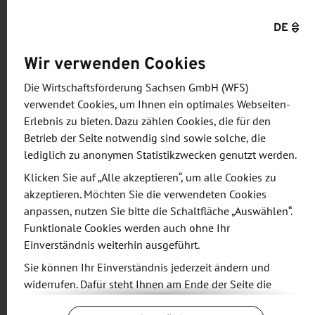
bis 0,5 Millionen Euro abgestimmt und die
DE
Bürgschaftsbank vom Bund bereits um zehn
Wir verwenden Cookies
Prozent Eigenhaftung entlastet wurde, konnte jetzt
bei den Konditionen weiter nachgelegt werden.
Die Wirtschaftsförderung Sachsen GmbH (WFS)
verwendet Cookies, um Ihnen ein optimales Webseiten-
Das Instrument wird gut angenommen und die
Erlebnis zu bieten. Dazu zählen Cookies, die für den
Nachfrage nach Ausfallbürgschaften im
Betrieb der Seite notwendig sind sowie solche, die
Eilverfahren ist hoch.
lediglich zu anonymen Statistikzwecken genutzt werden.
Klicken Sie auf „Alle akzeptieren“, um alle Cookies zu
Zu allen weiteren Fragen rund um die Corona-Krise
akzeptieren. Möchten Sie die verwendeten Cookies
steht die Hotline der Staatsregierung unter 0800
anpassen, nutzen Sie bitte die Schaltfläche „Auswählen“.
Funktionale Cookies werden auch ohne Ihr
100 02 14 zur Verfügung.
Einverständnis weiterhin ausgeführt.
Sie können Ihr Einverständnis jederzeit ändern und
widerrufen. Dafür steht Ihnen am Ende der Seite die
Schaltfläche „Cookie-Einstellungen ändern“ zur
Teilen: