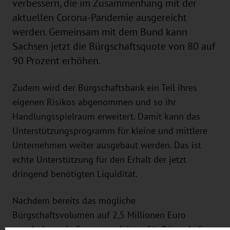
verbessern, die im Zusammenhang mit der
aktuellen Corona-Pandemie ausgereicht
werden. Gemeinsam mit dem Bund kann
Sachsen jetzt die Bürgschaftsquote von 80 auf
90 Prozent erhöhen.
Zudem wird der Bürgschaftsbank ein Teil ihres
eigenen Risikos abgenommen und so ihr
Handlungsspielraum erweitert. Damit kann das
Unterstützungsprogramm für kleine und mittlere
Unternehmen weiter ausgebaut werden. Das ist
echte Unterstützung für den Erhalt der jetzt
dringend benötigten Liquidität.
Nachdem bereits das mögliche
Bürgschaftsvolumen auf 2,5 Millionen Euro
angehoben, ein Expressverfahren für Bürgschaften