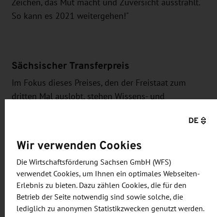
Zeichen, das Mut macht und Zuversicht ausstrahlt.
So kann es 2021 weitergehen!"
Sächsischer Transferpreis
Im Fokus dieses Preises, den der Freistaat zum
dritten Mal auslobt, stehen Wissens- und
Technologietransferprojekte mit Modellcharakter.
DE
Er ist ebenfalls mit 30.000 Euro dotiert. Darüber
hinaus wird ein Sonderpreis "Technologiemittler"
Wir verwenden Cookies
verliehen. Unternehmen mit Sitz in Sachsen
Die Wirtschaftsförderung Sachsen GmbH (WFS)
können sich gemeinsam mit einer wissens- und
verwendet Cookies, um Ihnen ein optimales Webseiten-
technologiegebenden Einzelperson aus einer
Erlebnis zu bieten. Dazu zählen Cookies, die für den
Hochschule oder außeruniversitären
Betrieb der Seite notwendig sind sowie solche, die
Forschungseinrichtung bewerben. Der
lediglich zu anonymen Statistikzwecken genutzt werden.