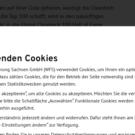
 auf ihrer Liste gehören, würdigt die Cleantech
die Top 100 schafft, wird in den zukünftigen
kt in die Global Cleantech 100-Hall of Fame
enden Cookies
derung Sachsen GmbH (WFS) verwendet Cookies, um Ihnen ein opt
Dazu zählen Cookies, die für den Betrieb der Seite notwendig sind 
nternehmen, das industrielle Elektrolyseure basierend
men Statistikzwecken genutzt werden.
entwickelt und produziert. Mit seinen
le akzeptieren“, um alle Cookies zu akzeptieren. Möchten Sie die 
ntralen Herausforderung des heutigen
e bitte die Schaltfläche „Auswählen“. Funktionale Cookies werden
Wasserstoff und Synthesegas als klimaneutraler
erhin ausgeführt.
tive und erprobte Elektrolysetechnologien
erständnis jederzeit ändern und widerrufen. Dafür steht Ihnen am 
Sektoren, die heute noch von Öl, Gas oder Kohle
e-Einstellungen ändern“ zur Verfügung.
r als 350 Mitarbeitende an Standorten in
en finden Sie in unseren
Datenschutzbestimmungen
und ergänze