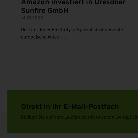
Amazon investiert in Dresdner
Sunfire GmbH
14.07.2022
Der Dresdener Elektrolyse-Spezialist ist der erste
europäische Akteur …
Direkt in Ihr E-Mail-Postfach
Bleiben Sie auf dem Laufenden mit unserem 14-täglich