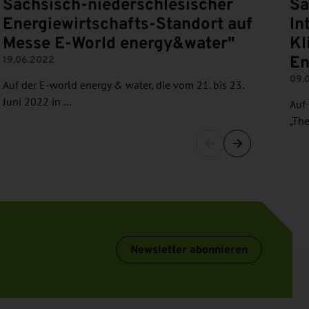
Sächsisch-niederschlesischer
Sa
Energiewirtschafts-Standort auf
In
Messe E-World energy&water"
Kl
En
19.06.2022
09.
Auf der E-world energy & water, die vom 21. bis 23.
Juni 2022 in …
Auf 
„Th
Newsletter abonnieren