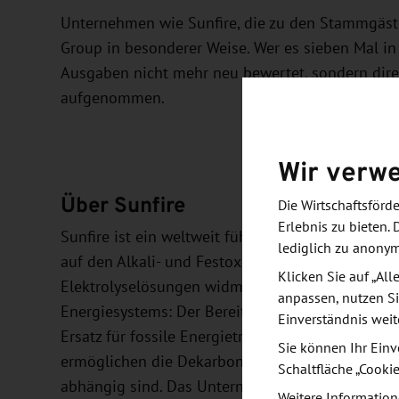
Unternehmen wie Sunfire, die zu den Stammgästen
Group in besonderer Weise. Wer es sieben Mal in 
Ausgaben nicht mehr neu bewertet, sondern dire
aufgenommen.
Wir verw
Über Sunfire
Die Wirtschaftsför
Erlebnis zu bieten. 
Sunfire ist ein weltweit führendes Elektrolyse-U
lediglich zu anony
auf den Alkali- und Festoxidtechnologien (SOEC) 
Klicken Sie auf „Al
Elektrolyselösungen widmet sich Sunfire der ze
anpassen, nutzen Si
Energiesystems: Der Bereitstellung von grünem 
Einverständnis weit
Ersatz für fossile Energieträger. Sunfires innova
Sie können Ihr Einv
ermöglichen die Dekarbonisierung industrieller 
Schaltfläche „Cooki
abhängig sind. Das Unternehmen beschäftigt meh
Weitere Information