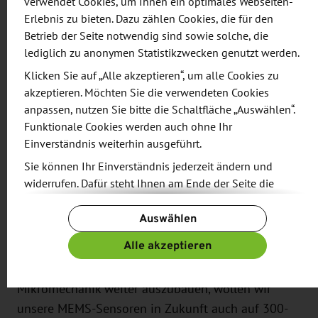
verwendet Cookies, um Ihnen ein optimales Webseiten-
gehören beispielsweise sogenannte Systems-on-
Erlebnis zu bieten. Dazu zählen Cookies, die für den
Chip. Damit will das Technologieunternehmen zum
Betrieb der Seite notwendig sind sowie solche, die
Beispiel Radarsensoren, wie sie für die 360-Grad-
lediglich zu anonymen Statistikzwecken genutzt werden.
Umfelderfassung eines Fahrzeugs etwa beim
Klicken Sie auf „Alle akzeptieren“, um alle Cookies zu
automatisierten Fahren gebraucht werden, kleiner,
akzeptieren. Möchten Sie die verwendeten Cookies
intelligenter und zugleich kostengünstiger machen.
anpassen, nutzen Sie bitte die Schaltfläche „Auswählen“.
Funktionale Cookies werden auch ohne Ihr
Speziell für die Konsumgüterindustrie arbeitet
Einverständnis weiterhin ausgeführt.
Bosch an einer Weiterentwicklung seiner
Sie können Ihr Einverständnis jederzeit ändern und
mikromechanischen Systeme, kurz: MEMS. Auf
widerrufen. Dafür steht Ihnen am Ende der Seite die
Basis dieser Technik entwickeln die Forscherinnen
Schaltfläche „Cookie-Einstellungen ändern“ zur
und Forscher von Bosch derzeit beispielsweise ein
Auswählen
Verfügung.
neues Projektionsmodul für Smart Glasses, das so
Weitere Informationen finden Sie in unseren
Alle akzeptieren
schmal ist, dass es in den Brillenbügel passt. „Um
Datenschutzbestimmungen
und ergänzend in unserem
unsere führende Marktposition in der
Impressum
.
Mikromechanik weiter auszubauen, wollen wir
unsere MEMS-Sensoren in Zukunft auch auf 300-