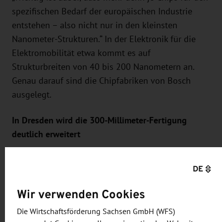
spezifischen Bedarf der europäischen Industrie
entstehen – also nicht nur in den kleinsten
Nanometer-Strukturen.“ In der Elektronik für die
Elektromobilität etwa kommt es auf
Strukturbreiten von 40 bis 200 Nanometern an.
Genau darauf sind die Chipfabriken von Bosch
ausgelegt.
In Dresden wird die 300-Millimeter-Fertigung
deutlich erweitert
Bosch erschließt sich mit seinen Investitionen in
DE
die Mikroelektronik auch neue Innovationsfelder.
„Innovationsführerschaft beginnt mit den kleinsten
Wir verwenden Cookies
Teilen der Elektronik – den Chips“, sagte Hartung.
Die Wirtschaftsförderung Sachsen GmbH (WFS)
Zu den neuen Innovationsfeldern von Bosch