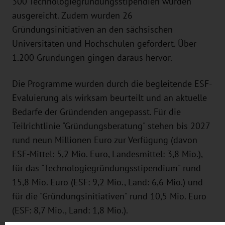
300 Technologiegründungsstipendien wurden
ausgereicht. Zudem wurden 26
Gründungsinitiativen an den sächsischen
Universitäten und Hochschulen gefördert. Über
1.200 Gründungen gingen daraus hervor.
Die Programme wurden durch die begleitende ESF-
Evaluierung als wirksam beurteilt und an aktuelle
Bedarfe der Gründenden angepasst. Für die
Teilrichtlinie "Gründungsberatung" stehen bis 2027
rund neun Millionen Euro zur Verfügung (davon
ESF-Mittel: 5,2 Mio. Euro, Landesmittel: 3,8 Mio.),
für das "Technologiegründungsstipendium" rund
15,8 Mio. Euro (ESF: 9,2 Mio., Land: 6,6 Mio.) und
für die "Gründungsinitiativen" rund 10,5 Mio. Euro
(ESF: 8,7 Mio., Land: 1,8 Mio.).