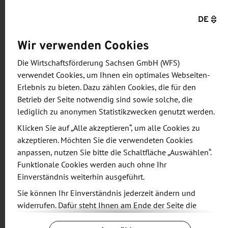
Möglichst noch im vierten Quartal 2022 wird das
DE
SMWA dem Kabinett die EU-finanzierten
Teilrichtlinien "Akzeleratorenförderung"
Wir verwenden Cookies
(Europäischer Fonds für regionale Entwicklung –
Die Wirtschaftsförderung Sachsen GmbH (WFS)
EFRE) und "Business-Angel-Programm" (Just
verwendet Cookies, um Ihnen ein optimales Webseiten-
Transition Fund – JTF) vorlegen. "Zusammen mit
Erlebnis zu bieten. Dazu zählen Cookies, die für den
dem derzeit noch laufenden Mikrodarlehen und
Betrieb der Seite notwendig sind sowie solche, die
dem bereits verlängerten InnoStartBonus bietet
lediglich zu anonymen Statistikzwecken genutzt werden.
das SMWA mit Hilfe der EU und mit Landesmitteln
Klicken Sie auf „Alle akzeptieren“, um alle Cookies zu
eine auf alle Zielgruppen abgestimmte
akzeptieren. Möchten Sie die verwendeten Cookies
anpassen, nutzen Sie bitte die Schaltfläche „Auswählen“.
Gründerförderung an", so Sachsens
Funktionale Cookies werden auch ohne Ihr
Wirtschaftsminister Martin Dulig.
Einverständnis weiterhin ausgeführt.
Sie können Ihr Einverständnis jederzeit ändern und
Im Sommer 2022 hat das Ministerium eine neue
widerrufen. Dafür steht Ihnen am Ende der Seite die
Studie zum Gründungsstandort Sachsen vorgelegt.
Schaltfläche „Cookie-Einstellungen ändern“ zur
Demnach entfielen seit 2011 knapp 72 Prozent der