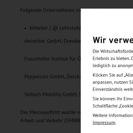
Folgende Unternehmen sind auf der Messe vertr
bitteiler / @ Lehrstuhl für Kommunikations
Wir verw
·
deveritec GmbH, Dresden,
Die Wirtschaftsför
·
Fraunhofer-Institut für Organische Elektronik,
Erlebnis zu bieten. 
lediglich zu anony
Klicken Sie auf „Al
·
Peppercon GmbH, Zwickau / Aqua-Scope Techno
anpassen, nutzen Si
Einverständnis weit
·
Valtech Mobility GmbH, Standort Dresden.
Sie können Ihr Einv
Schaltfläche „Cooki
Der Messeauftritt wurde von der WFS im Auftrag 
Weitere Information
Arbeit und Verkehr (SMWA) organisiert.
Impressum
.