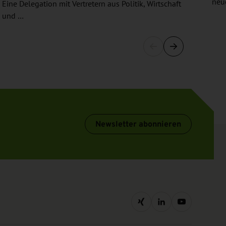
neue
Eine Delegation mit Vertretern aus Politik, Wirtschaft
und …
Newsletter abonnieren