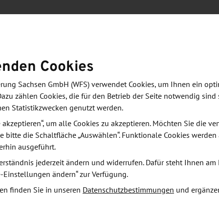
eten:
netze der Deutsche Telekom AG an der TU Dresden,
enden Cookies
derung Sachsen GmbH (WFS) verwendet Cookies, um Ihnen ein opt
 Elektronenstrahl- und Plasmatechnik FEP, Dresden,
Dazu zählen Cookies, die für den Betrieb der Seite notwendig sind 
men Statistikzwecken genutzt werden.
le akzeptieren“, um alle Cookies zu akzeptieren. Möchten Sie die 
logies,
e bitte die Schaltfläche „Auswählen“. Funktionale Cookies werden
erhin ausgeführt.
erständnis jederzeit ändern und widerrufen. Dafür steht Ihnen am 
e-Einstellungen ändern“ zur Verfügung.
des Sächsischen Staatsministeriums für Wirtschaft,
en finden Sie in unseren
Datenschutzbestimmungen
und ergänze