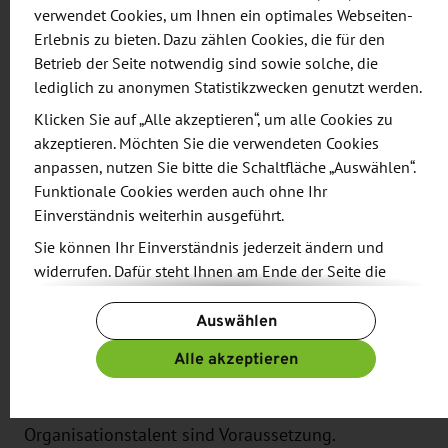
verwendet Cookies, um Ihnen ein optimales Webseiten-
Weiterentwicklung von IT-Systemen über die
Erlebnis zu bieten. Dazu zählen Cookies, die für den
Sicherstellung von IT-Sicherheit und Datenschutz
Betrieb der Seite notwendig sind sowie solche, die
bis hin zu Schulungen für die Kolleginnen und
lediglich zu anonymen Statistikzwecken genutzt werden.
Kollegen.
Klicken Sie auf „Alle akzeptieren“, um alle Cookies zu
akzeptieren. Möchten Sie die verwendeten Cookies
Dafür hat die WFS auch einiges zu bieten - z. B.
anpassen, nutzen Sie bitte die Schaltfläche „Auswählen“.
eine attraktive Vergütung, Übernahmegarantie,
Funktionale Cookies werden auch ohne Ihr
flexible Arbeitszeiten oder Arbeitgeber-
Einverständnis weiterhin ausgeführt.
Zusatzleistungen wie etwa eine betriebliche
Sie können Ihr Einverständnis jederzeit ändern und
Altersvorsorge.
widerrufen. Dafür steht Ihnen am Ende der Seite die
Schaltfläche „Cookie-Einstellungen ändern“ zur
Auswählen
Verfügung.
Interessierte Abiturienten oder Schüler (m / w / d)
auf dem besten Weg dahin können sich ab sofort
Weitere Informationen finden Sie in unseren
Alle akzeptieren
Datenschutzbestimmungen
und ergänzend in unserem
bewerben. Sehr gute Deutsch-, gute Englisch-
Impressum
.
Kenntnisse sowie Kommunikationsfähigkeit und
Organisationstalent sind Voraussetzung.